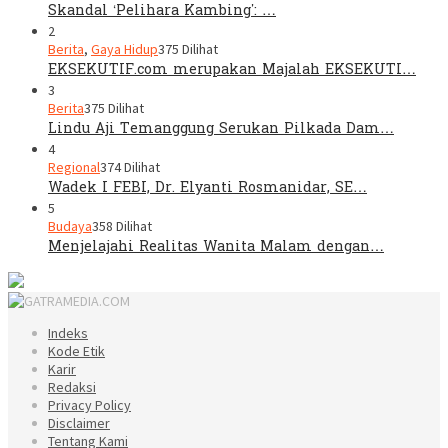
Skandal ‘Pelihara Kambing’: …
2
Berita
,
Gaya Hidup
375 Dilihat
EKSEKUTIF.com merupakan Majalah EKSEKUTI…
3
Berita
375 Dilihat
Lindu Aji Temanggung Serukan Pilkada Dam…
4
Regional
374 Dilihat
Wadek I FEBI, Dr. Elyanti Rosmanidar, SE…
5
Budaya
358 Dilihat
Menjelajahi Realitas Wanita Malam dengan…
Indeks
Kode Etik
Karir
Redaksi
Privacy Policy
Disclaimer
Tentang Kami