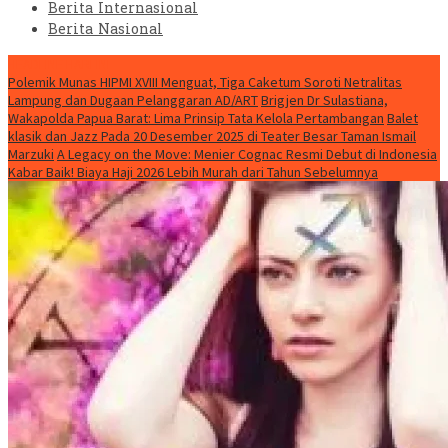
Berita Internasional
Berita Nasional
HEADLINE HARI INI
Polemik Munas HIPMI XVIII Menguat, Tiga Caketum Soroti Netralitas
Lampung dan Dugaan Pelanggaran AD/ART
Brigjen Dr Sulastiana,
Wakapolda Papua Barat: Lima Prinsip Tata Kelola Pertambangan
Balet
klasik dan Jazz Pada 20 Desember 2025 di Teater Besar Taman Ismail
Marzuki
A Legacy on the Move: Menier Cognac Resmi Debut di Indonesia
Kabar Baik! Biaya Haji 2026 Lebih Murah dari Tahun Sebelumnya