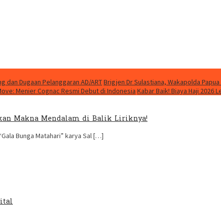
ung dan Dugaan Pelanggaran AD/ART
Brigjen Dr Sulastiana, Wakapolda Papua 
Move: Menier Cognac Resmi Debut di Indonesia
Kabar Baik! Biaya Haji 2026 
kan Makna Mendalam di Balik Liriknya!
Gala Bunga Matahari” karya Sal […]
ital