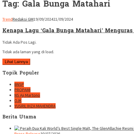
Tag:
Gala Bunga Matahari
Trend
Redaksi GM
19/09/2024
21/09/2024
Kenapa Lagu ‘Gala Bunga Matahari’ Mengura
Tidak Ada Pos Lagi.
Tidak ada laman yang di load.
Lihat Lainnya
Topik Populer
BNSP
PROPAMI
NS Aji Martono
OJK
YUSRIL IHZA MAHENDRA
Berita Utama
Press Release
30/07/2026