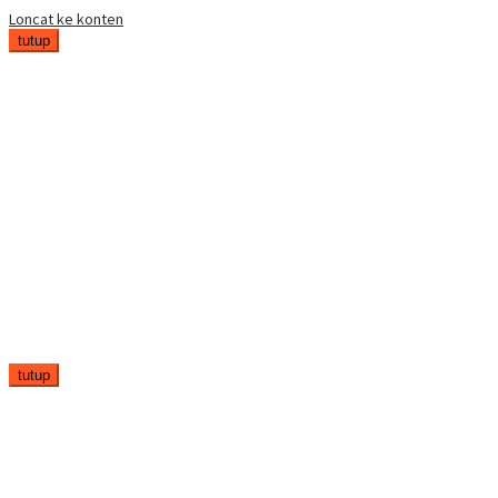
Loncat ke konten
tutup
tutup