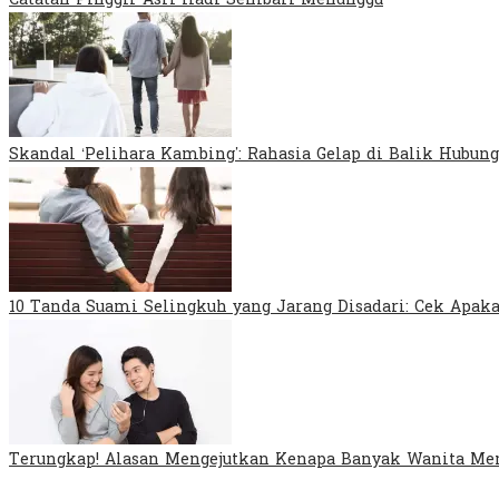
Catatan Pinggir Asri Hadi Sembari Menunggu
Skandal ‘Pelihara Kambing’: Rahasia Gelap di Balik Hubung
10 Tanda Suami Selingkuh yang Jarang Disadari: Cek Apa
Terungkap! Alasan Mengejutkan Kenapa Banyak Wanita Mem