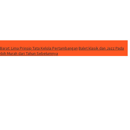
Barat: Lima Prinsip Tata Kelola Pertambangan
Balet klasik dan Jazz Pada
Lebih Murah dari Tahun Sebelumnya