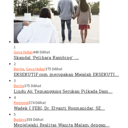
1
Gaya Hidup
448 Dilihat
Skandal ‘Pelihara Kambing’: …
2
Berita
,
Gaya Hidup
375 Dilihat
EKSEKUTIF.com merupakan Majalah EKSEKUTI…
3
Berita
375 Dilihat
Lindu Aji Temanggung Serukan Pilkada Dam…
4
Regional
374 Dilihat
Wadek I FEBI, Dr. Elyanti Rosmanidar, SE…
5
Budaya
358 Dilihat
Menjelajahi Realitas Wanita Malam dengan…