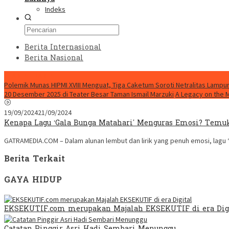
Indeks
Berita Internasional
Berita Nasional
HEADLINE HARI INI
Polemik Munas HIPMI XVIII Menguat, Tiga Caketum Soroti Netralitas Lamp
20 Desember 2025 di Teater Besar Taman Ismail Marzuki
A Legacy on the 
19/09/2024
21/09/2024
Kenapa Lagu ‘Gala Bunga Matahari’ Menguras Emosi? Temu
GATRAMEDIA.COM – Dalam alunan lembut dan lirik yang penuh emosi, lagu “
Berita Terkait
GAYA HIDUP
EKSEKUTIF.com merupakan Majalah EKSEKUTIF di era Dig