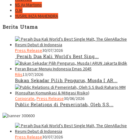
NS Aji Martono
OJK
YUSRIL IHZA MAHENDRA
Berita Utama
Press Release
30/07/2026
Peraih Dua Kali World’s Best Sing…
Rilis
13/07/2026
Bukan Sekadar Pilih Pengurus, Musda I AR…
Corporate
,
Press Release
30/06/2026
Public Relations di Pemerintah, Oleh S.S…
Press Release
30/07/2026