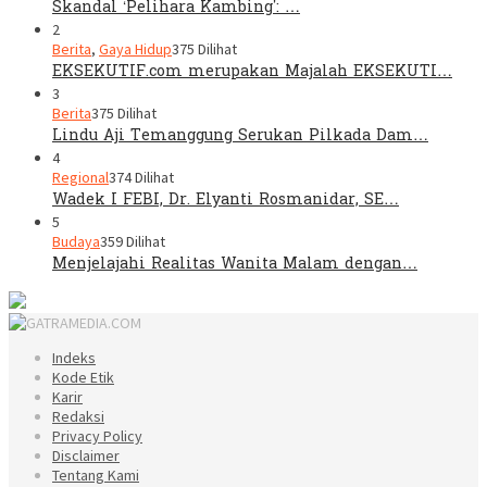
Skandal ‘Pelihara Kambing’: …
2
Berita
,
Gaya Hidup
375 Dilihat
EKSEKUTIF.com merupakan Majalah EKSEKUTI…
3
Berita
375 Dilihat
Lindu Aji Temanggung Serukan Pilkada Dam…
4
Regional
374 Dilihat
Wadek I FEBI, Dr. Elyanti Rosmanidar, SE…
5
Budaya
359 Dilihat
Menjelajahi Realitas Wanita Malam dengan…
Indeks
Kode Etik
Karir
Redaksi
Privacy Policy
Disclaimer
Tentang Kami