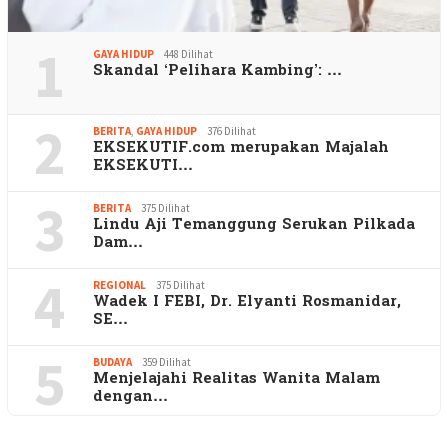
1
GAYA HIDUP
448 Dilihat
Skandal ‘Pelihara Kambing’: …
2
BERITA
,
GAYA HIDUP
376 Dilihat
EKSEKUTIF.com merupakan Majalah
EKSEKUTI…
3
BERITA
375 Dilihat
Lindu Aji Temanggung Serukan Pilkada
Dam…
4
REGIONAL
375 Dilihat
Wadek I FEBI, Dr. Elyanti Rosmanidar,
SE…
5
BUDAYA
359 Dilihat
Menjelajahi Realitas Wanita Malam
dengan…