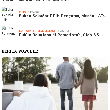
Peraih Dua Kali World’s Best Sing…
RILIS
13/07/2026
Bukan Sekadar Pilih Pengurus, Musda I AR…
CORPORATE
,
PRESS RELEASE
30/06/2026
Public Relations di Pemerintah, Oleh S.S…
BERITA POPULER