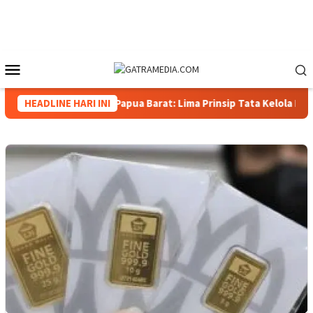
Loncat
ke
konten
Menu
Mobile
astiana, Wakapolda Papua Barat: Lima Prinsip Tata Kelola Pertam
HEADLINE HARI INI