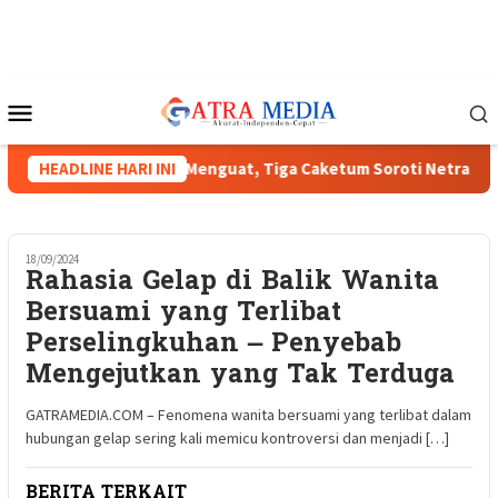
Loncat
ke
konten
Menu
Mobile
Munas HIPMI XVIII Menguat, Tiga Caketum Soroti Netralitas La
HEADLINE HARI INI
18/09/2024
Rahasia Gelap di Balik Wanita
Bersuami yang Terlibat
Perselingkuhan – Penyebab
Mengejutkan yang Tak Terduga
GATRAMEDIA.COM – Fenomena wanita bersuami yang terlibat dalam
hubungan gelap sering kali memicu kontroversi dan menjadi […]
BERITA TERKAIT