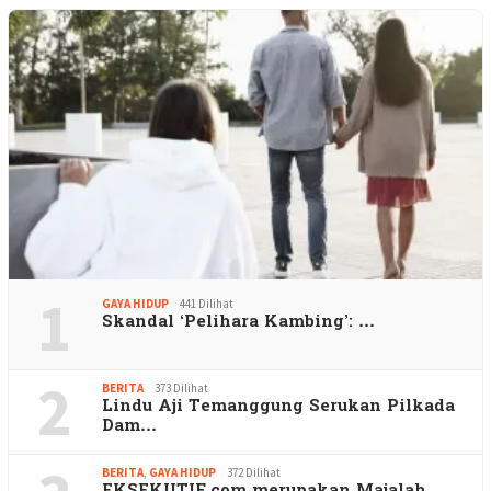
1
GAYA HIDUP
441 Dilihat
Skandal ‘Pelihara Kambing’: …
2
BERITA
373 Dilihat
Lindu Aji Temanggung Serukan Pilkada
Dam…
BERITA
,
GAYA HIDUP
372 Dilihat