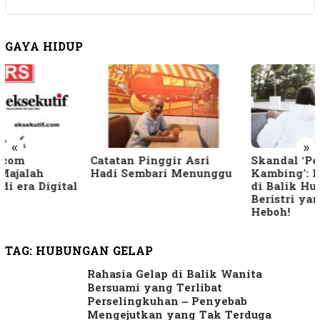
GAYA HIDUP
«
»
Catatan Pinggir Asri
Skandal ‘Pelihara
Hadi Sembari Menunggu
Kambing’: Rahasia Gelap
di Balik Hubungan Pria
Beristri yang Bikin
Heboh!
TAG:
HUBUNGAN GELAP
Rahasia Gelap di Balik Wanita
Bersuami yang Terlibat
Perselingkuhan – Penyebab
Mengejutkan yang Tak Terduga