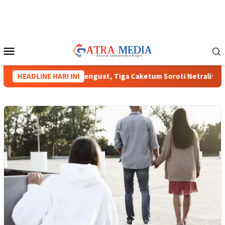
Loncat
ke
konten
Menu
Mobile
unas HIPMI XVIII Menguat, Tiga Caketum Soroti Netralitas Lamp
HEADLINE HARI INI