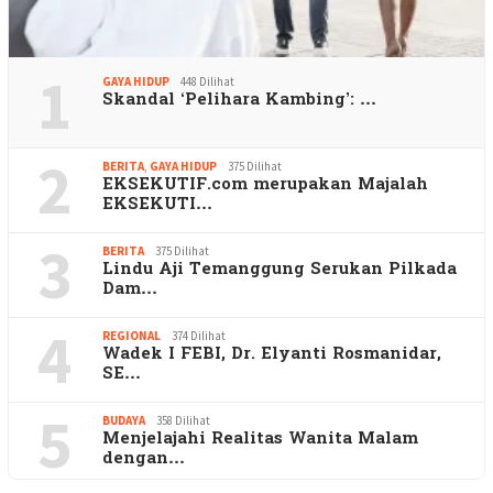
1
GAYA HIDUP
448 Dilihat
Skandal ‘Pelihara Kambing’: …
2
BERITA
,
GAYA HIDUP
375 Dilihat
EKSEKUTIF.com merupakan Majalah
EKSEKUTI…
3
BERITA
375 Dilihat
Lindu Aji Temanggung Serukan Pilkada
Dam…
4
REGIONAL
374 Dilihat
Wadek I FEBI, Dr. Elyanti Rosmanidar,
SE…
5
BUDAYA
358 Dilihat
Menjelajahi Realitas Wanita Malam
dengan…