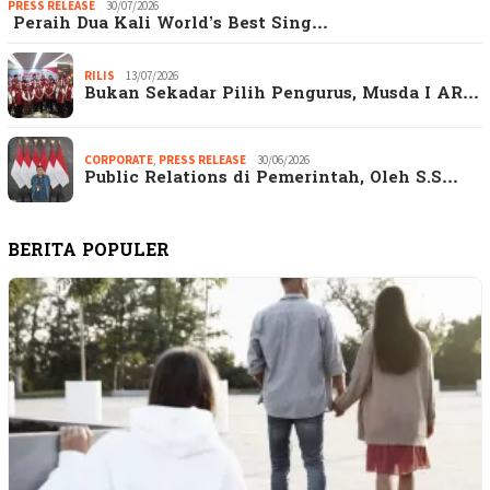
PRESS RELEASE
30/07/2026
Peraih Dua Kali World’s Best Sing…
RILIS
13/07/2026
Bukan Sekadar Pilih Pengurus, Musda I AR…
CORPORATE
,
PRESS RELEASE
30/06/2026
Public Relations di Pemerintah, Oleh S.S…
BERITA POPULER