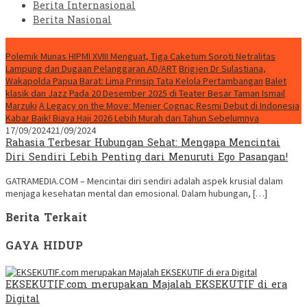
Berita Internasional
Berita Nasional
HEADLINE HARI INI
Polemik Munas HIPMI XVIII Menguat, Tiga Caketum Soroti Netralitas
Lampung dan Dugaan Pelanggaran AD/ART
Brigjen Dr Sulastiana,
Wakapolda Papua Barat: Lima Prinsip Tata Kelola Pertambangan
Balet
klasik dan Jazz Pada 20 Desember 2025 di Teater Besar Taman Ismail
Marzuki
A Legacy on the Move: Menier Cognac Resmi Debut di Indonesia
Kabar Baik! Biaya Haji 2026 Lebih Murah dari Tahun Sebelumnya
17/09/2024
21/09/2024
Rahasia Terbesar Hubungan Sehat: Mengapa Mencintai
Diri Sendiri Lebih Penting dari Menuruti Ego Pasangan!
GATRAMEDIA.COM – Mencintai diri sendiri adalah aspek krusial dalam
menjaga kesehatan mental dan emosional. Dalam hubungan, […]
Berita Terkait
GAYA HIDUP
EKSEKUTIF.com merupakan Majalah EKSEKUTIF di era
Digital