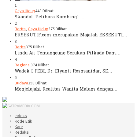
1
Gaya Hidup
448 Dilihat
Skandal ‘Pelihara Kambing’: …
2
Berita
,
Gaya Hidup
375 Dilihat
EKSEKUTIF.com merupakan Majalah EKSEKUTI…
3
Berita
375 Dilihat
Lindu Aji Temanggung Serukan Pilkada Dam…
4
Regional
374 Dilihat
Wadek I FEBI, Dr. Elyanti Rosmanidar, SE…
5
Budaya
358 Dilihat
Menjelajahi Realitas Wanita Malam dengan…
Indeks
Kode Etik
Karir
Redaksi