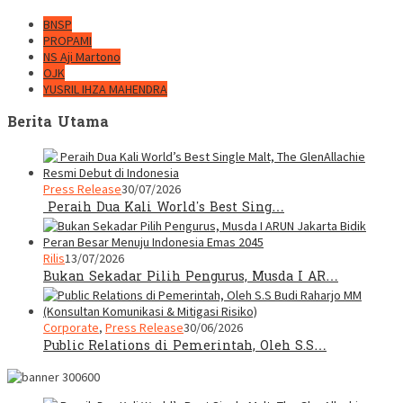
BNSP
PROPAMI
NS Aji Martono
OJK
YUSRIL IHZA MAHENDRA
Berita Utama
Press Release
30/07/2026
Peraih Dua Kali World’s Best Sing…
Rilis
13/07/2026
Bukan Sekadar Pilih Pengurus, Musda I AR…
Corporate
,
Press Release
30/06/2026
Public Relations di Pemerintah, Oleh S.S…