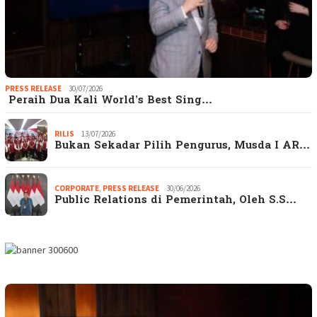
PRESS RELEASE
30/07/2026
Peraih Dua Kali World’s Best Sing…
RILIS
13/07/2026
Bukan Sekadar Pilih Pengurus, Musda I AR…
CORPORATE
,
PRESS RELEASE
30/06/2026
Public Relations di Pemerintah, Oleh S.S…