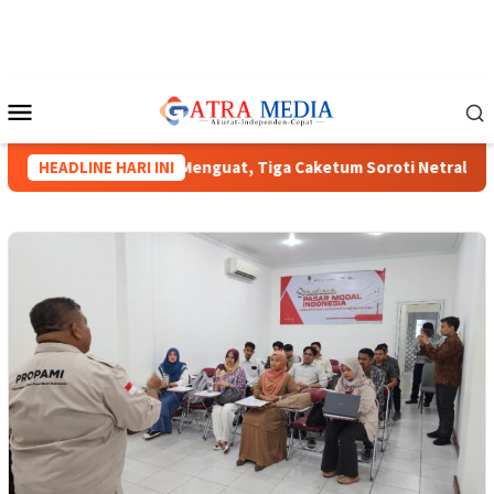
Loncat
ke
konten
Menu
Mobile
Munas HIPMI XVIII Menguat, Tiga Caketum Soroti Netralitas Lam
HEADLINE HARI INI