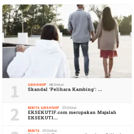
1
GAYA HIDUP
448 Dilihat
Skandal ‘Pelihara Kambing’: …
2
BERITA
,
GAYA HIDUP
375 Dilihat
EKSEKUTIF.com merupakan Majalah
EKSEKUTI…
BERITA
375 Dilihat