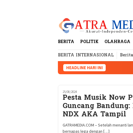
Loncat
tutup
ke
konten
BERITA
POLITIK
OLAHRAGA
BERITA INTERNASIONAL
Berit
HEADLINE HARI INI
25/08/2024
Pesta Musik Now Pl
Guncang Bandung: 
NDX AKA Tampil
GATRAMEDIA.COM – Setelah menanti lama
bernapas lega dengan […]