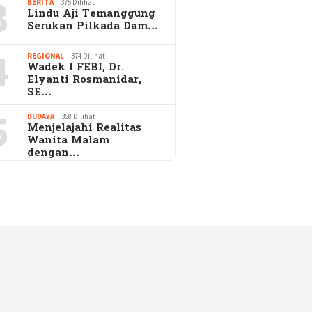
3
BERITA
375 Dilihat
Lindu Aji Temanggung
Serukan Pilkada Dam…
4
REGIONAL
374 Dilihat
Wadek I FEBI, Dr.
Elyanti Rosmanidar,
SE…
5
BUDAYA
358 Dilihat
Menjelajahi Realitas
Wanita Malam
dengan…