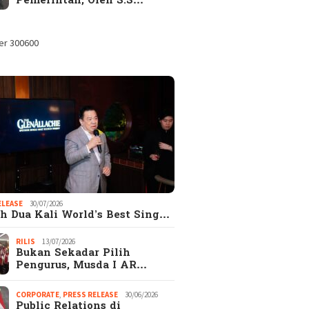
Pemerintah, Oleh S.S…
ELEASE
30/07/2026
h Dua Kali World’s Best Sing…
RILIS
13/07/2026
Bukan Sekadar Pilih
Pengurus, Musda I AR…
CORPORATE
,
PRESS RELEASE
30/06/2026
Public Relations di