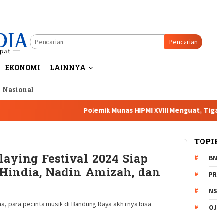
Pencarian
EKONOMI
LAINNYA
a Nasional
Polemik Munas HIPMI XVIII Menguat, Tiga Caketu
TOPI
aying Festival 2024 Siap
BN
Hindia, Nadin Amizah, dan
PR
NS
, para pecinta musik di Bandung Raya akhirnya bisa
OJ