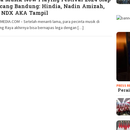
ta Musik Now Playing Festival 2024 Siap
cang Bandung: Hindia, Nadin Amizah,
 NDX AKA Tampil
MEDIA.COM – Setelah menanti lama, para pecinta musik di
ng Raya akhirnya bisa bernapas lega dengan […]
PRESS R
Perai