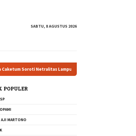
tutup
SABTU, 8 AGUSTUS 2026
m Soroti Netralitas Lampung dan Dugaan Pelanggaran AD/ART
K POPULER
SP
OPAMI
 AJI MARTONO
K