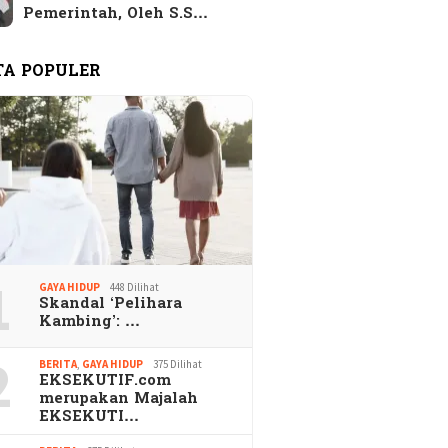
Pemerintah, Oleh S.S…
TA POPULER
1
GAYA HIDUP
448 Dilihat
Skandal ‘Pelihara
Kambing’: …
2
BERITA
,
GAYA HIDUP
375 Dilihat
EKSEKUTIF.com
merupakan Majalah
EKSEKUTI…