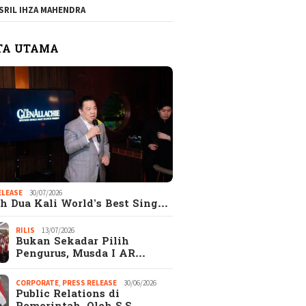
SRIL IHZA MAHENDRA
TA UTAMA
gkap! Alasan
EKSEKUTIF.com
Catata
ELEASE
30/07/2026
ejutkan Kenapa
merupakan Majalah
Hadi S
h Dua Kali World’s Best Sing…
ak Wanita Memilih
EKSEKUTIF di era
aripada Pacaran
Digital
RILIS
13/07/2026
s
Bukan Sekadar Pilih
Pengurus, Musda I AR…
CORPORATE
,
PRESS RELEASE
30/06/2026
Public Relations di