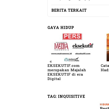
BERITA TERKAIT
GAYA HIDUP
«
SEKUTIF.com
Catatan Pinggir Asri
Skan
rupakan Majalah
Hadi Sembari Menunggu
Kam
SEKUTIF di era
di B
gital
Beri
Heb
TAG:
INQUISITIVE
HIBURA