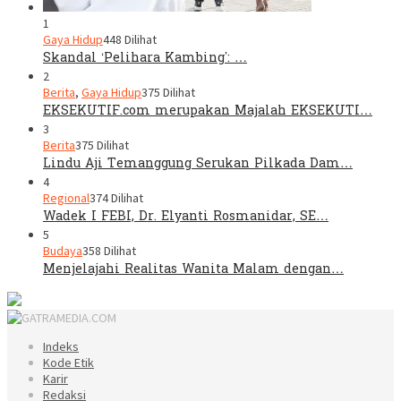
1
Gaya Hidup
448 Dilihat
Skandal ‘Pelihara Kambing’: …
2
Berita
,
Gaya Hidup
375 Dilihat
EKSEKUTIF.com merupakan Majalah EKSEKUTI…
3
Berita
375 Dilihat
Lindu Aji Temanggung Serukan Pilkada Dam…
4
Regional
374 Dilihat
Wadek I FEBI, Dr. Elyanti Rosmanidar, SE…
5
Budaya
358 Dilihat
Menjelajahi Realitas Wanita Malam dengan…
Indeks
Kode Etik
Karir
Redaksi