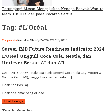
Terungkap! Alasan Mengejutkan Kenapa Banyak Wanita
Memilih HTS daripada Pacaran Serius
Tag:
#L’Oréal
Corporate
Redaksi GM
30/05/2024
21/09/2024
Survei IMD Future Readiness Indicator 2024:
L’Oréal Ungguli Coca-Cola, Nestle, dan
Unilever Berkat AI dan AR
GATRAMEDIA.COM – Raksasa dunia seperti Coca-Cola Co., Procter &
Gamble Co. (P&G), hingga Unilever ternyata […]
Tidak Ada Pos Lagi.
Tidak ada laman yang di load.
Lihat Lainnya
Topik Populer