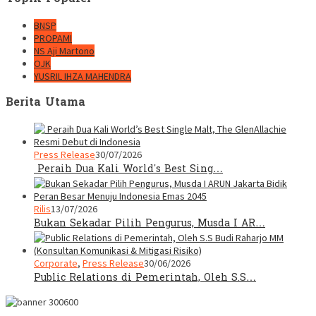
BNSP
PROPAMI
NS Aji Martono
OJK
YUSRIL IHZA MAHENDRA
Berita Utama
Press Release
30/07/2026
Peraih Dua Kali World’s Best Sing…
Rilis
13/07/2026
Bukan Sekadar Pilih Pengurus, Musda I AR…
Corporate
,
Press Release
30/06/2026
Public Relations di Pemerintah, Oleh S.S…