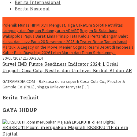
Berita Internasional
Berita Nasional
HEADLINE HARI INI
Polemik Munas HIPMI XVIII Menguat, Tiga Caketum Soroti Netralitas
Lampung dan Dugaan Pelanggaran AD/ART
Brigjen Dr Sulastiana,
Wakapolda Papua Barat: Lima Prinsip Tata Kelola Pertambangan
Balet
klasik dan Jazz Pada 20 Desember 2025 di Teater Besar Taman Ismail
Marzuki
A Legacy on the Move: Menier Cognac Resmi Debut di Indonesia
Kabar Baik! Biaya Haji 2026 Lebih Murah dari Tahun Sebelumnya
30/05/2024
21/09/2024
Survei IMD Future Readiness Indicator 2024: L’Oréal
Ungguli Coca-Cola, Nestle, dan Unilever Berkat AI dan AR
GATRAMEDIA.COM – Raksasa dunia seperti Coca-Cola Co., Procter &
Gamble Co. (P&G), hingga Unilever ternyata […]
Berita Terkait
GAYA HIDUP
EKSEKUTIF.com merupakan Majalah EKSEKUTIF di era
Digital