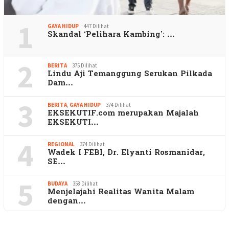
1
GAYA HIDUP
447 Dilihat
Skandal ‘Pelihara Kambing’: …
2
BERITA
375 Dilihat
Lindu Aji Temanggung Serukan Pilkada
Dam…
3
BERITA
,
GAYA HIDUP
374 Dilihat
EKSEKUTIF.com merupakan Majalah
EKSEKUTI…
4
REGIONAL
374 Dilihat
Wadek I FEBI, Dr. Elyanti Rosmanidar,
SE…
5
BUDAYA
358 Dilihat
Menjelajahi Realitas Wanita Malam
dengan…