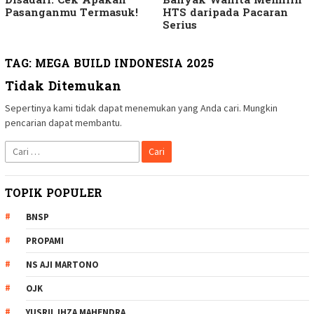
Disadari: Cek Apakah
Banyak Wanita Memilih
Pasanganmu Termasuk!
HTS daripada Pacaran
Serius
TAG:
MEGA BUILD INDONESIA 2025
Tidak Ditemukan
Sepertinya kami tidak dapat menemukan yang Anda cari. Mungkin
pencarian dapat membantu.
Cari
untuk:
TOPIK POPULER
BNSP
PROPAMI
NS AJI MARTONO
OJK
YUSRIL IHZA MAHENDRA