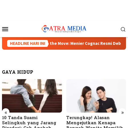
Loncat
ke
konten
Menu
Mobile
HEADLINE HARI INI
A Legacy on the Move: Menier Cognac Resmi Debut di Ind
GAYA HIDUP
«
»
10 Tanda Suami
Terungkap! Alasan
Selingkuh yang Jarang
Mengejutkan Kenapa