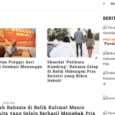
YU
BERI
PRESS R
Perai
»
andal ‘Pelihara
10 Tanda Suami
Ter
mbing’: Rahasia Gelap
Selingkuh yang Jarang
Men
 Balik Hubungan Pria
Disadari: Cek Apakah
Ban
ristri yang Bikin
Pasanganmu Termasuk!
HTS
boh!
Seri
Redaksi
20/09/2024
lah Rahasia di Balik Kalimat Manis
GM
ita yang Selalu Berhasil Menjebak Pria