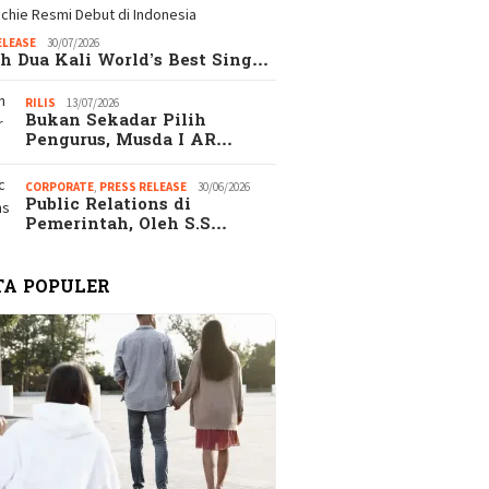
ELEASE
30/07/2026
h Dua Kali World’s Best Sing…
RILIS
13/07/2026
Bukan Sekadar Pilih
Pengurus, Musda I AR…
CORPORATE
,
PRESS RELEASE
30/06/2026
Public Relations di
Pemerintah, Oleh S.S…
TA POPULER