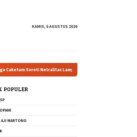
tutup
KAMIS, 6 AGUSTUS 2026
etum Soroti Netralitas Lampung dan Dugaan Pelanggaran AD/ART
K POPULER
SP
OPAMI
 AJI MARTONO
K