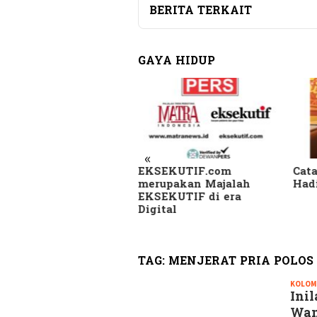
BERITA TERKAIT
GAYA HIDUP
«
KSEKUTIF.com
Catatan Pinggir Asri
Sk
erupakan Majalah
Hadi Sembari Menunggu
Ka
KSEKUTIF di era
di
igital
Be
He
TAG:
MENJERAT PRIA POLOS
KOLOM
Ini
Wan