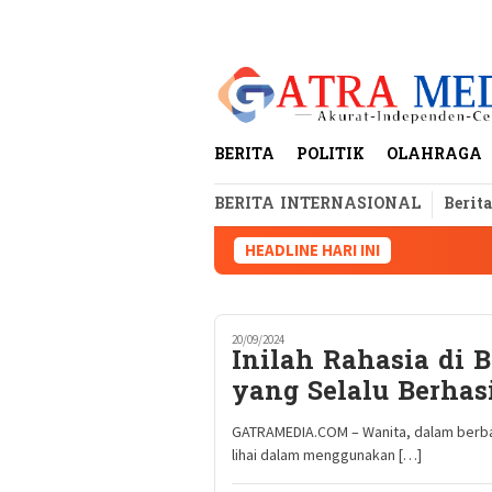
Loncat
tutup
ke
konten
BERITA
POLITIK
OLAHRAGA
BERITA INTERNASIONAL
Berit
HEADLINE HARI INI
20/09/2024
Inilah Rahasia di 
yang Selalu Berhas
GATRAMEDIA.COM – Wanita, dalam berbag
lihai dalam menggunakan […]