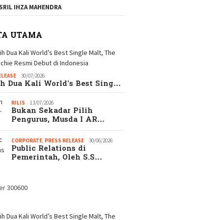
SRIL IHZA MAHENDRA
TA UTAMA
ELEASE
30/07/2026
h Dua Kali World’s Best Sing…
RILIS
13/07/2026
Bukan Sekadar Pilih
ungkap! Alasan
EKSEKUTIF.com
Catat
Pengurus, Musda I AR…
gejutkan Kenapa
merupakan Majalah
Hadi
yak Wanita Memilih
EKSEKUTIF di era
CORPORATE
,
PRESS RELEASE
30/06/2026
 daripada Pacaran
Digital
Public Relations di
us
Pemerintah, Oleh S.S…