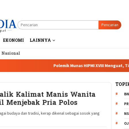
Pencarian
EKONOMI
LAINNYA
a Nasional
Polemik Munas HIPMI XVIII Menguat, Tiga Cak
TOPI
Balik Kalimat Manis Wanita
BN
il Menjebak Pria Polos
PR
ai budaya dan tradisi, kerap dikenal sebagai sosok yang
NS
OJ