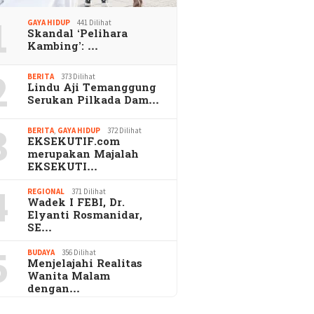
1
GAYA HIDUP
441 Dilihat
Skandal ‘Pelihara
Kambing’: …
2
BERITA
373 Dilihat
Lindu Aji Temanggung
Serukan Pilkada Dam…
3
BERITA
,
GAYA HIDUP
372 Dilihat
EKSEKUTIF.com
merupakan Majalah
EKSEKUTI…
4
REGIONAL
371 Dilihat
Wadek I FEBI, Dr.
Elyanti Rosmanidar,
SE…
5
BUDAYA
356 Dilihat
Menjelajahi Realitas
Wanita Malam
dengan…