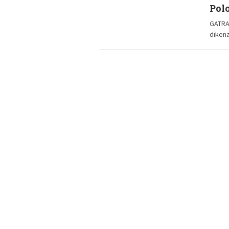
Pol
GATRA
dikena