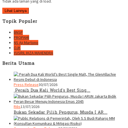
Tidak ada laman yang di load.
Lihat Lainnya
Topik Populer
BNSP
PROPAMI
NS Aji Martono
OJK
YUSRIL IHZA MAHENDRA
Berita Utama
Press Release
30/07/2026
Peraih Dua Kali World’s Best Sing…
Rilis
13/07/2026
Bukan Sekadar Pilih Pengurus, Musda I AR…