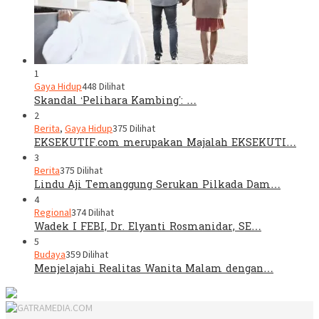
1
Gaya Hidup
448 Dilihat
Skandal ‘Pelihara Kambing’: …
2
Berita
,
Gaya Hidup
375 Dilihat
EKSEKUTIF.com merupakan Majalah EKSEKUTI…
3
Berita
375 Dilihat
Lindu Aji Temanggung Serukan Pilkada Dam…
4
Regional
374 Dilihat
Wadek I FEBI, Dr. Elyanti Rosmanidar, SE…
5
Budaya
359 Dilihat
Menjelajahi Realitas Wanita Malam dengan…