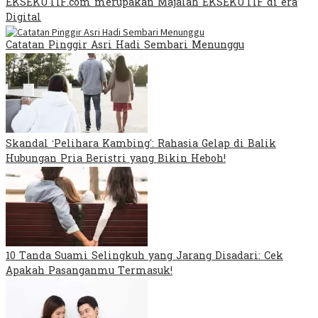
EKSEKUTIF.com merupakan Majalah EKSEKUTIF di era
Digital
Catatan Pinggir Asri Hadi Sembari Menunggu
Skandal ‘Pelihara Kambing’: Rahasia Gelap di Balik
Hubungan Pria Beristri yang Bikin Heboh!
10 Tanda Suami Selingkuh yang Jarang Disadari: Cek
Apakah Pasanganmu Termasuk!