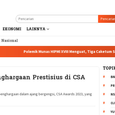
Pencaria
EKONOMI
LAINNYA
a Nasional
Polemik Munas HIPMI XVIII Menguat, Tiga Caketum Soroti 
TOPI
ghargaan Prestisius di CSA
BN
PR
penghargaan dalam ajang bergengsi, CSA Awards 2023, yang
NS
OJ
YU