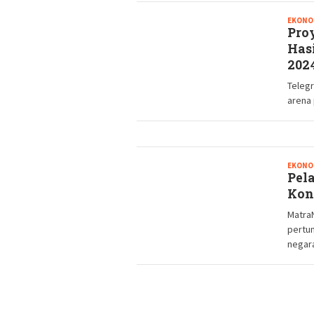
EKONO
Pro
Has
202
Telegr
arena 
EKONO
Pel
Kon
Matra
pertu
negar