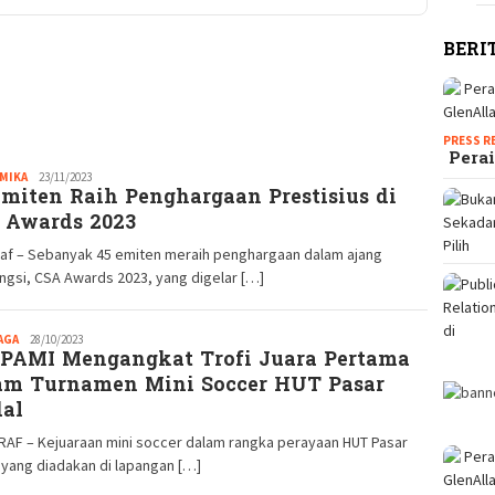
BERI
PRESS R
Perai
MIKA
Redaksi
23/11/2023
Emiten Raih Penghargaan Prestisius di
GM
 Awards 2023
raf – Sebanyak 45 emiten meraih penghargaan dalam ajang
gsi, CSA Awards 2023, yang digelar […]
AGA
Redaksi
28/10/2023
PAMI Mengangkat Trofi Juara Pertama
GM
am Turnamen Mini Soccer HUT Pasar
al
RAF – Kejuaraan mini soccer dalam rangka perayaan HUT Pasar
yang diadakan di lapangan […]