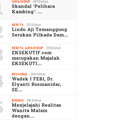
1
GAYA HIDUP
447 Dilihat
Skandal ‘Pelihara
Kambing’: …
2
BERITA
375 Dilihat
Lindu Aji Temanggung
Serukan Pilkada Dam…
3
BERITA
,
GAYA HIDUP
374 Dilihat
EKSEKUTIF.com
merupakan Majalah
EKSEKUTI…
4
REGIONAL
374 Dilihat
Wadek I FEBI, Dr.
Elyanti Rosmanidar,
SE…
5
BUDAYA
358 Dilihat
Menjelajahi Realitas
Wanita Malam
dengan…