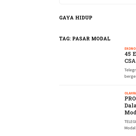
GAYA HIDUP
TAG:
PASAR MODAL
EKONO
45 
CSA
Teleg
bergen
OLAHR
PRO
Dal
Mod
TELEG
Modal 