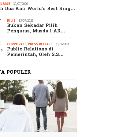
ELEASE
30/07/2026
h Dua Kali World’s Best Sing…
RILIS
13/07/2026
Bukan Sekadar Pilih
Pengurus, Musda I AR…
CORPORATE
,
PRESS RELEASE
30/06/2026
Public Relations di
Pemerintah, Oleh S.S…
TA POPULER