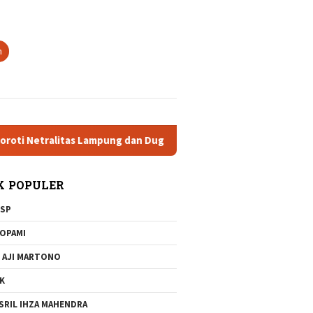
tutup
n
Netralitas Lampung dan Dugaan Pelanggaran AD/ART
Brigj
K POPULER
SP
OPAMI
 AJI MARTONO
K
SRIL IHZA MAHENDRA