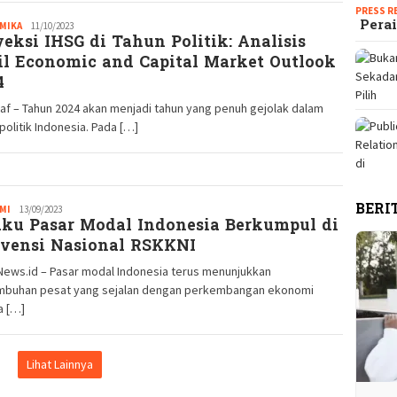
PRESS R
Perai
MIKA
Redaksi
11/10/2023
yeksi IHSG di Tahun Politik: Analisis
GM
il Economic and Capital Market Outlook
4
af – Tahun 2024 akan menjadi tahun yang penuh gejolak dalam
politik Indonesia. Pada […]
BERI
MI
Redaksi
13/09/2023
aku Pasar Modal Indonesia Berkumpul di
GM
vensi Nasional RSKKNI
News.id – Pasar modal Indonesia terus menunjukkan
mbuhan pesat yang sejalan dengan perkembangan ekonomi
a […]
Lihat Lainnya