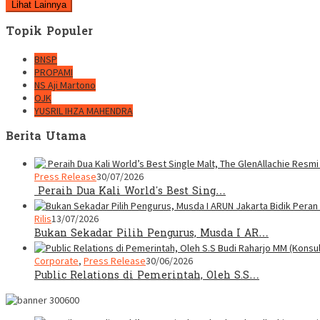
Lihat Lainnya
Topik Populer
BNSP
PROPAMI
NS Aji Martono
OJK
YUSRIL IHZA MAHENDRA
Berita Utama
Press Release
30/07/2026
Peraih Dua Kali World’s Best Sing…
Rilis
13/07/2026
Bukan Sekadar Pilih Pengurus, Musda I AR…
Corporate
,
Press Release
30/06/2026
Public Relations di Pemerintah, Oleh S.S…