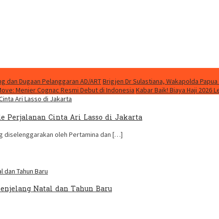
ung dan Dugaan Pelanggaran AD/ART
Brigjen Dr Sulastiana, Wakapolda Papua 
Move: Menier Cognac Resmi Debut di Indonesia
Kabar Baik! Biaya Haji 2026 
e Perjalanan Cinta Ari Lasso di Jakarta
g diselenggarakan oleh Pertamina dan […]
Menjelang Natal dan Tahun Baru