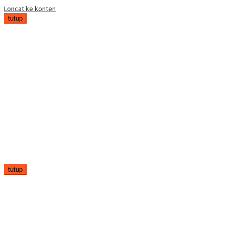
Loncat ke konten
tutup
tutup