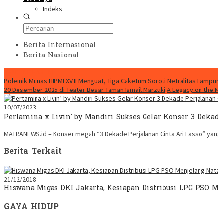
Indeks
Berita Internasional
Berita Nasional
HEADLINE HARI INI
Polemik Munas HIPMI XVIII Menguat, Tiga Caketum Soroti Netralitas Lamp
20 Desember 2025 di Teater Besar Taman Ismail Marzuki
A Legacy on the 
10/07/2023
Pertamina x Livin’ by Mandiri Sukses Gelar Konser 3 Dekad
MATRANEWS.id – Konser megah “3 Dekade Perjalanan Cinta Ari Lasso” yan
Berita Terkait
21/12/2018
Hiswana Migas DKI Jakarta, Kesiapan Distribusi LPG PSO 
GAYA HIDUP