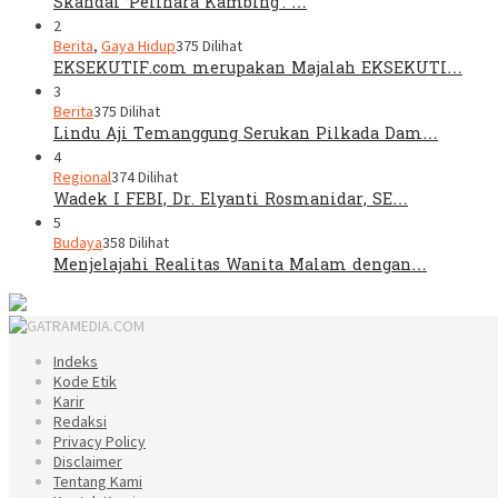
Skandal ‘Pelihara Kambing’: …
2
Berita
,
Gaya Hidup
375 Dilihat
EKSEKUTIF.com merupakan Majalah EKSEKUTI…
3
Berita
375 Dilihat
Lindu Aji Temanggung Serukan Pilkada Dam…
4
Regional
374 Dilihat
Wadek I FEBI, Dr. Elyanti Rosmanidar, SE…
5
Budaya
358 Dilihat
Menjelajahi Realitas Wanita Malam dengan…
Indeks
Kode Etik
Karir
Redaksi
Privacy Policy
Disclaimer
Tentang Kami