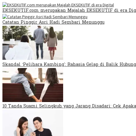
EKSEKUTIF.com merupakan Majalah EKSEKUTIF di era Dig
Catatan Pinggir Asri Hadi Sembari Menunggu
Skandal ‘Pelihara Kambing’: Rahasia Gelap di Balik Hubung
10 Tanda Suami Selingkuh yang Jarang Disadari: Cek Apa