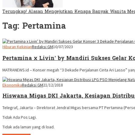
Terungkap! Alasan Mengejutkan Kenapa Banyak Wanita Mem
Tag:
Pertamina
Hiburan Kekinian
Redaksi GM
10/07/2023
Pertamina x Livin’ by Mandiri Sukses Gelar Ko
MATRANEWS.id – Konser megah “3 Dekade Perjalanan Cinta Ari Lasso” yan
Ekonomika
Redaksi GM
21/12/2018
Hiswana Migas DKI Jakarta, Kesiapan Distrib
Telegraf, Jakarta – Direktorat Jendral Migas bersama PT Pertamina (Per
Tidak Ada Pos Lagi.
Tidak ada laman yang di load.