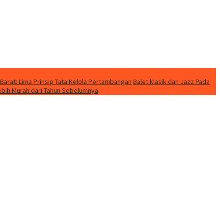
Barat: Lima Prinsip Tata Kelola Pertambangan
Balet klasik dan Jazz Pada
Lebih Murah dari Tahun Sebelumnya