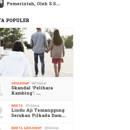
Pemerintah, Oleh S.S…
TA POPULER
1
GAYA HIDUP
447 Dilihat
Skandal ‘Pelihara
Kambing’: …
2
BERITA
375 Dilihat
Lindu Aji Temanggung
Serukan Pilkada Dam…
BERITA
,
GAYA HIDUP
374 Dilihat