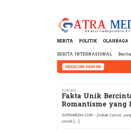
Loncat
tutup
ke
konten
BERITA
POLITIK
OLAHRAGA
BERITA INTERNASIONAL
Berit
HEADLINE HARI INI
21/09/2024
Fakta Unik Bercint
Romantisme yang 
GATRAMEDIA.COM – Zodiak Cancer, yang la
sosok […]