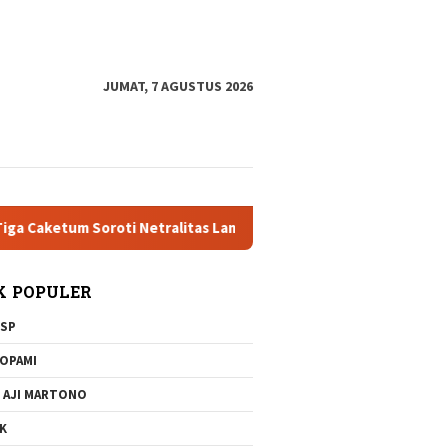
tutup
JUMAT, 7 AGUSTUS 2026
etum Soroti Netralitas Lampung dan Dugaan Pelanggaran AD/ART
K POPULER
SP
OPAMI
 AJI MARTONO
K