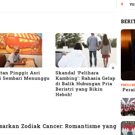
YU
BERI
»
dal ‘Pelihara
10 Tanda Suami
Terun
bing’: Rahasia Gelap
Selingkuh yang Jarang
Meng
alik Hubungan Pria
Disadari: Cek Apakah
Bany
PRESS R
stri yang Bikin
Pasanganmu Termasuk!
HTS d
Perai
oh!
Seriu
asarkan Zodiak Cancer: Romantisme yang