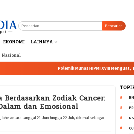
Pencarian
EKONOMI
LAINNYA
a Nasional
Polemik Munas HIPMI XVIII Menguat, Tiga Cak
TOPI
a Berdasarkan Zodiak Cancer:
BN
Dalam dan Emosional
PR
hir antara tanggal 21 Juni hingga 22 Juli, dikenal sebagai
NS
OJ