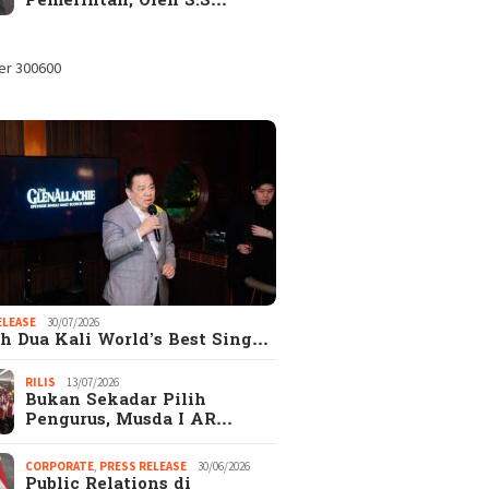
Pemerintah, Oleh S.S…
ELEASE
30/07/2026
h Dua Kali World’s Best Sing…
RILIS
13/07/2026
Bukan Sekadar Pilih
Pengurus, Musda I AR…
CORPORATE
,
PRESS RELEASE
30/06/2026
Public Relations di