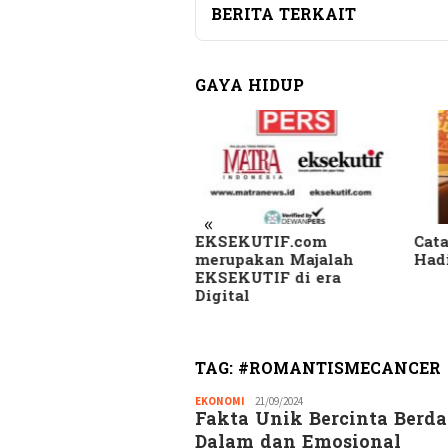
BERITA TERKAIT
GAYA HIDUP
«
SEKUTIF.com
Catatan Pinggir Asri
Skan
rupakan Majalah
Hadi Sembari Menunggu
Kam
SEKUTIF di era
di B
gital
Beri
Heb
TAG:
#ROMANTISMECANCER
EKONOMI
Redaksi
21/09/2024
Fakta Unik Bercinta Berd
GM
Dalam dan Emosional