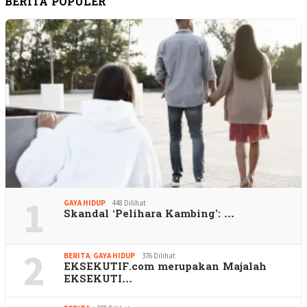
BERITA POPULER
1
GAYA HIDUP
448 Dilihat
Skandal ‘Pelihara Kambing’: …
2
BERITA
,
GAYA HIDUP
376 Dilihat
EKSEKUTIF.com merupakan Majalah
EKSEKUTI…