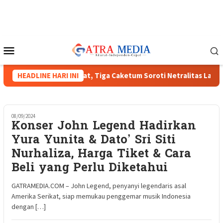
Loncat
ke
konten
Menu
Mobile
 HIPMI XVIII Menguat, Tiga Caketum Soroti Netralitas Lampung 
HEADLINE HARI INI
08/09/2024
Konser John Legend Hadirkan
Yura Yunita & Dato’ Sri Siti
Nurhaliza, Harga Tiket & Cara
Beli yang Perlu Diketahui
GATRAMEDIA.COM – John Legend, penyanyi legendaris asal
Amerika Serikat, siap memukau penggemar musik Indonesia
dengan […]