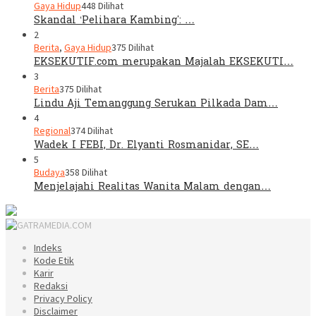
Gaya Hidup
448 Dilihat
Skandal ‘Pelihara Kambing’: …
2
Berita
,
Gaya Hidup
375 Dilihat
EKSEKUTIF.com merupakan Majalah EKSEKUTI…
3
Berita
375 Dilihat
Lindu Aji Temanggung Serukan Pilkada Dam…
4
Regional
374 Dilihat
Wadek I FEBI, Dr. Elyanti Rosmanidar, SE…
5
Budaya
358 Dilihat
Menjelajahi Realitas Wanita Malam dengan…
Indeks
Kode Etik
Karir
Redaksi
Privacy Policy
Disclaimer