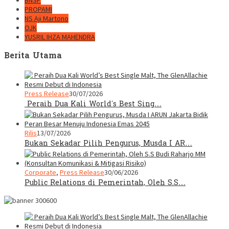
BNSP
PROPAMI
NS Aji Martono
OJK
YUSRIL IHZA MAHENDRA
Berita Utama
Press Release
30/07/2026
Peraih Dua Kali World’s Best Sing…
Rilis
13/07/2026
Bukan Sekadar Pilih Pengurus, Musda I AR…
Corporate
,
Press Release
30/06/2026
Public Relations di Pemerintah, Oleh S.S…