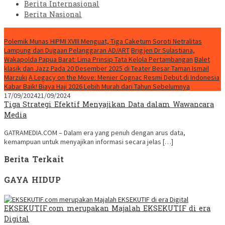
Berita Internasional
Berita Nasional
HEADLINE HARI INI
Polemik Munas HIPMI XVIII Menguat, Tiga Caketum Soroti Netralitas
Lampung dan Dugaan Pelanggaran AD/ART
Brigjen Dr Sulastiana,
Wakapolda Papua Barat: Lima Prinsip Tata Kelola Pertambangan
Balet
klasik dan Jazz Pada 20 Desember 2025 di Teater Besar Taman Ismail
Marzuki
A Legacy on the Move: Menier Cognac Resmi Debut di Indonesia
Kabar Baik! Biaya Haji 2026 Lebih Murah dari Tahun Sebelumnya
17/09/2024
21/09/2024
Tiga Strategi Efektif Menyajikan Data dalam Wawancara
Media
GATRAMEDIA.COM – Dalam era yang penuh dengan arus data,
kemampuan untuk menyajikan informasi secara jelas […]
Berita Terkait
GAYA HIDUP
EKSEKUTIF.com merupakan Majalah EKSEKUTIF di era
Digital