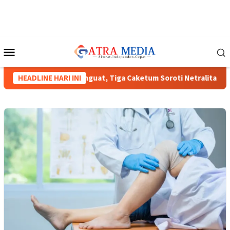
Loncat
ke
konten
Menu
Mobile
as HIPMI XVIII Menguat, Tiga Caketum Soroti Netralitas Lampun
HEADLINE HARI INI