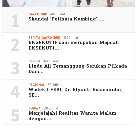
1
GAYA HIDUP
448 Dilihat
Skandal ‘Pelihara Kambing’: …
2
BERITA
,
GAYA HIDUP
375 Dilihat
EKSEKUTIF.com merupakan Majalah
EKSEKUTI…
3
BERITA
375 Dilihat
Lindu Aji Temanggung Serukan Pilkada
Dam…
4
REGIONAL
374 Dilihat
Wadek I FEBI, Dr. Elyanti Rosmanidar,
SE…
5
BUDAYA
358 Dilihat
Menjelajahi Realitas Wanita Malam
dengan…