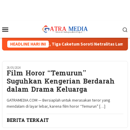
Loncat
ke
konten
Menu
Mobile
s HIPMI XVIII Menguat, Tiga Caketum Soroti Netralitas Lampun
HEADLINE HARI INI
28/05/2024
Film Horor “Temurun”
Suguhkan Kengerian Berdarah
dalam Drama Keluarga
GATRAMEDIA.COM — Bersiaplah untuk merasakan teror yang
mendalam di layar lebar, karena film horor “Temurun” […]
BERITA TERKAIT