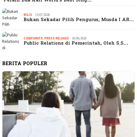
Peraih Dua Kali World’s Best Sing…
RILIS
13/07/2026
Bukan Sekadar Pilih Pengurus, Musda I AR…
CORPORATE
,
PRESS RELEASE
30/06/2026
Public Relations di Pemerintah, Oleh S.S…
BERITA POPULER