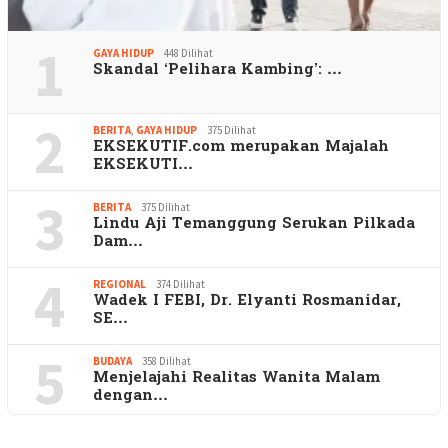
1
GAYA HIDUP
448 Dilihat
Skandal ‘Pelihara Kambing’: …
2
BERITA
,
GAYA HIDUP
375 Dilihat
EKSEKUTIF.com merupakan Majalah
EKSEKUTI…
3
BERITA
375 Dilihat
Lindu Aji Temanggung Serukan Pilkada
Dam…
4
REGIONAL
374 Dilihat
Wadek I FEBI, Dr. Elyanti Rosmanidar,
SE…
5
BUDAYA
358 Dilihat
Menjelajahi Realitas Wanita Malam
dengan…