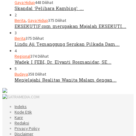
Gaya Hidup
448 Dilihat
Skandal ‘Pelihara Kambing’: …
2
Berita
,
Gaya Hidup
375 Dilihat
EKSEKUTIF.com merupakan Majalah EKSEKUTI…
3
Berita
375 Dilihat
Lindu Aji Temanggung Serukan Pilkada Dam…
4
Regional
374 Dilihat
Wadek I FEBI, Dr. Elyanti Rosmanidar, SE…
5
Budaya
358 Dilihat
Menjelajahi Realitas Wanita Malam dengan…
Indeks
Kode Etik
Karir
Redaksi
Privacy Policy
Disclaimer