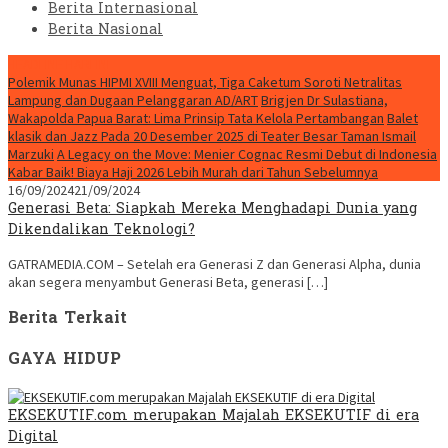
Berita Internasional
Berita Nasional
HEADLINE HARI INI
Polemik Munas HIPMI XVIII Menguat, Tiga Caketum Soroti Netralitas
Lampung dan Dugaan Pelanggaran AD/ART
Brigjen Dr Sulastiana,
Wakapolda Papua Barat: Lima Prinsip Tata Kelola Pertambangan
Balet
klasik dan Jazz Pada 20 Desember 2025 di Teater Besar Taman Ismail
Marzuki
A Legacy on the Move: Menier Cognac Resmi Debut di Indonesia
Kabar Baik! Biaya Haji 2026 Lebih Murah dari Tahun Sebelumnya
16/09/2024
21/09/2024
Generasi Beta: Siapkah Mereka Menghadapi Dunia yang
Dikendalikan Teknologi?
GATRAMEDIA.COM – Setelah era Generasi Z dan Generasi Alpha, dunia
akan segera menyambut Generasi Beta, generasi […]
Berita Terkait
GAYA HIDUP
EKSEKUTIF.com merupakan Majalah EKSEKUTIF di era
Digital