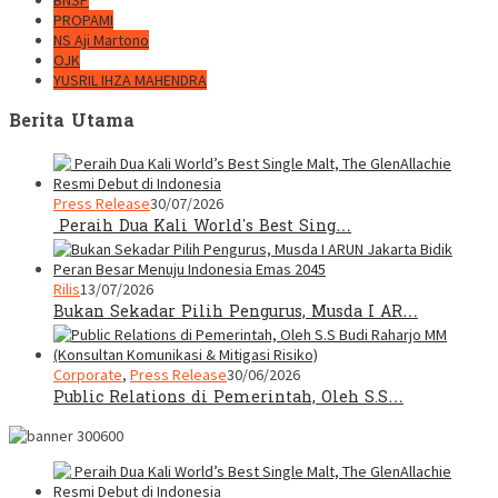
BNSP
PROPAMI
NS Aji Martono
OJK
YUSRIL IHZA MAHENDRA
Berita Utama
Press Release
30/07/2026
Peraih Dua Kali World’s Best Sing…
Rilis
13/07/2026
Bukan Sekadar Pilih Pengurus, Musda I AR…
Corporate
,
Press Release
30/06/2026
Public Relations di Pemerintah, Oleh S.S…