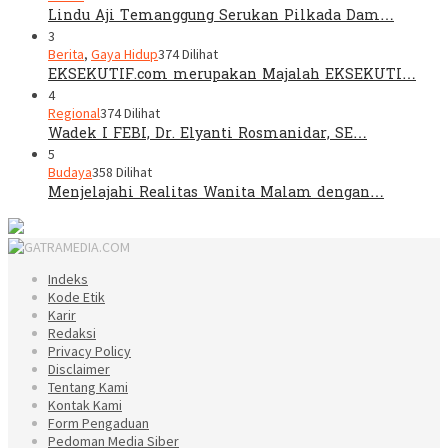
Lindu Aji Temanggung Serukan Pilkada Dam…
3
Berita
,
Gaya Hidup
374 Dilihat
EKSEKUTIF.com merupakan Majalah EKSEKUTI…
4
Regional
374 Dilihat
Wadek I FEBI, Dr. Elyanti Rosmanidar, SE…
5
Budaya
358 Dilihat
Menjelajahi Realitas Wanita Malam dengan…
Indeks
Kode Etik
Karir
Redaksi
Privacy Policy
Disclaimer
Tentang Kami
Kontak Kami
Form Pengaduan
Pedoman Media Siber