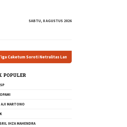
tutup
SABTU, 8 AGUSTUS 2026
ketum Soroti Netralitas Lampung dan Dugaan Pelanggaran AD/AR
K POPULER
SP
OPAMI
 AJI MARTONO
K
SRIL IHZA MAHENDRA