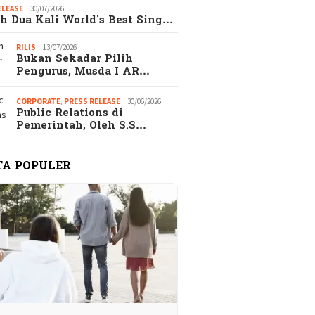
ELEASE
30/07/2026
h Dua Kali World’s Best Sing…
RILIS
13/07/2026
Bukan Sekadar Pilih
Pengurus, Musda I AR…
CORPORATE
,
PRESS RELEASE
30/06/2026
Public Relations di
Pemerintah, Oleh S.S…
TA POPULER