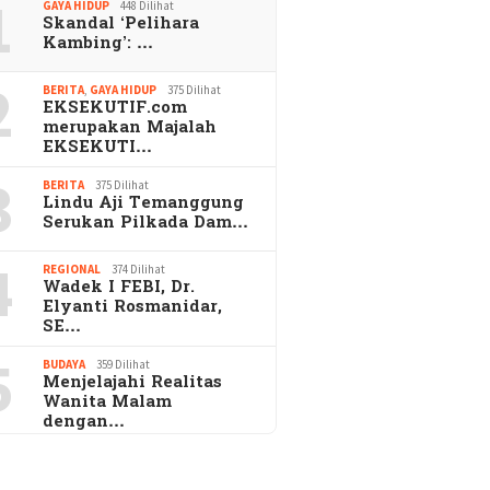
1
GAYA HIDUP
448 Dilihat
Skandal ‘Pelihara
Kambing’: …
2
BERITA
,
GAYA HIDUP
375 Dilihat
EKSEKUTIF.com
merupakan Majalah
EKSEKUTI…
3
BERITA
375 Dilihat
Lindu Aji Temanggung
Serukan Pilkada Dam…
4
REGIONAL
374 Dilihat
Wadek I FEBI, Dr.
Elyanti Rosmanidar,
SE…
5
BUDAYA
359 Dilihat
Menjelajahi Realitas
Wanita Malam
dengan…