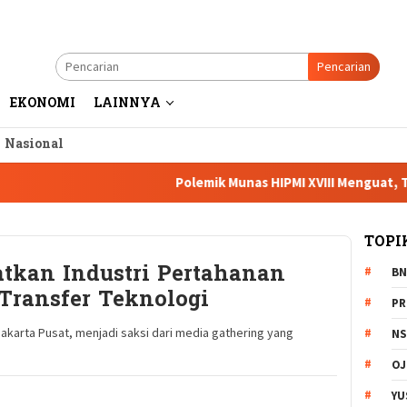
Pencarian
EKONOMI
LAINNYA
a Nasional
Polemik Munas HIPMI XVIII Menguat, Tiga Ca
TOPI
tkan Industri Pertahanan
BN
Transfer Teknologi
PR
karta Pusat, menjadi saksi dari media gathering yang
NS
OJ
YU