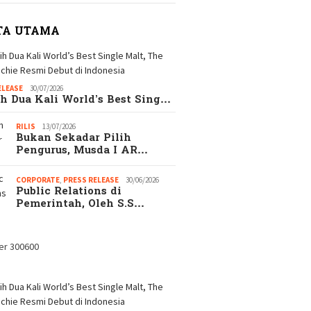
TA UTAMA
ELEASE
30/07/2026
h Dua Kali World’s Best Sing…
RILIS
13/07/2026
Bukan Sekadar Pilih
gkap! Alasan
EKSEKUTIF.com
Catata
Pengurus, Musda I AR…
ejutkan Kenapa
merupakan Majalah
Hadi S
ak Wanita Memilih
EKSEKUTIF di era
CORPORATE
,
PRESS RELEASE
30/06/2026
aripada Pacaran
Digital
Public Relations di
s
Pemerintah, Oleh S.S…