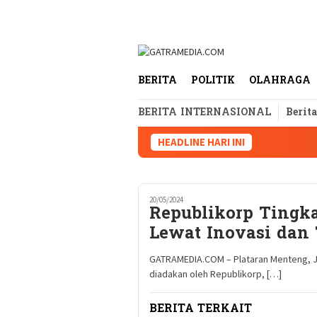
Loncat
tutup
ke
konten
BERITA
POLITIK
OLAHRAGA
BERITA INTERNASIONAL
Berit
HEADLINE HARI INI
20/05/2024
Republikorp Tingka
Lewat Inovasi dan 
GATRAMEDIA.COM – Plataran Menteng, Ja
diadakan oleh Republikorp, […]
BERITA TERKAIT