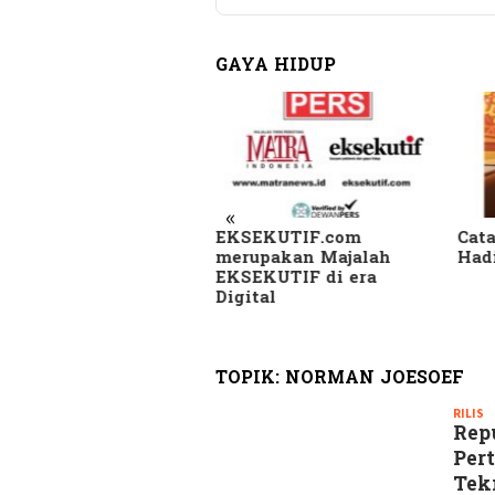
GAYA HIDUP
«
SEKUTIF.com
Catatan Pinggir Asri
Skan
rupakan Majalah
Hadi Sembari Menunggu
Kam
SEKUTIF di era
di B
gital
Beri
Heb
TOPIK:
NORMAN JOESOEF
RILIS
R
Rep
G
Per
Tek