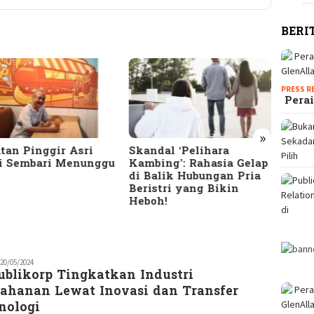
BERI
PRESS R
Perai
»
dal ‘Pelihara
10 Tanda Suami
Terun
bing’: Rahasia Gelap
Selingkuh yang Jarang
Meng
alik Hubungan Pria
Disadari: Cek Apakah
Bany
stri yang Bikin
Pasanganmu Termasuk!
HTS d
oh!
Seriu
edaksi
20/05/2024
ublikorp Tingkatkan Industri
M
tahanan Lewat Inovasi dan Transfer
nologi