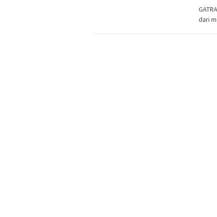
GATRA
dari m