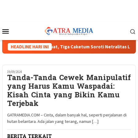
Loncat
ke
konten
Menu
Mobile
s HIPMI XVIII Menguat, Tiga Caketum Soroti Netralitas Lampung
HEADLINE HARI INI
19/09/2024
Tanda-Tanda Cewek Manipulatif
yang Harus Kamu Waspadai:
Kisah Cinta yang Bikin Kamu
Terjebak
GATRAMEDIA.COM – Cinta, dalam banyak hal, seperti perjalanan di
hutan belantara. Ada jalan yang terang, namun […]
BERITA TERKAIT