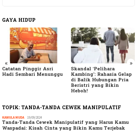
GAYA HIDUP
«
»
Catatan Pinggir Asri
Skandal ‘Pelihara
Hadi Sembari Menunggu
Kambing’: Rahasia Gelap
di Balik Hubungan Pria
Beristri yang Bikin
Heboh!
TOPIK:
TANDA-TANDA CEWEK MANIPULATIF
KAWULA MUDA
Redaksi
19/09/2024
Tanda-Tanda Cewek Manipulatif yang Harus Kamu
GM
Waspadai: Kisah Cinta yang Bikin Kamu Terjebak