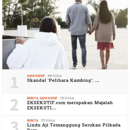
1
GAYA HIDUP
448 Dilihat
Skandal ‘Pelihara Kambing’: …
2
BERITA
,
GAYA HIDUP
376 Dilihat
EKSEKUTIF.com merupakan Majalah
EKSEKUTI…
3
BERITA
375 Dilihat
Lindu Aji Temanggung Serukan Pilkada