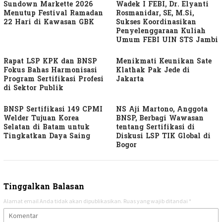
Sundown Markette 2026
Wadek I FEBI, Dr. Elyanti
Menutup Festival Ramadan
Rosmanidar, SE, M.Si,
22 Hari di Kawasan GBK
Sukses Koordinasikan
Penyelenggaraan Kuliah
Umum FEBI UIN STS Jambi
Rapat LSP KPK dan BNSP
Menikmati Keunikan Sate
Fokus Bahas Harmonisasi
Klathak Pak Jede di
Program Sertifikasi Profesi
Jakarta
di Sektor Publik
BNSP Sertifikasi 149 CPMI
NS Aji Martono, Anggota
Welder Tujuan Korea
BNSP, Berbagi Wawasan
Selatan di Batam untuk
tentang Sertifikasi di
Tingkatkan Daya Saing
Diskusi LSP TIK Global di
Bogor
Tinggalkan Balasan
Alamat email Anda tidak akan dipublikasikan.
Ruas yang wajib ditandai
*