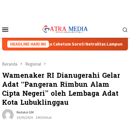
Loncat
ke
konten
Menu
Mobile
XVIII Menguat, Tiga Caketum Soroti Netralitas Lampung dan Du
HEADLINE HARI INI
Beranda
Regional
Wamenaker RI Dianugerahi Gelar
Adat “Pangeran Rimbun Alam
Cipta Negeri” oleh Lembaga Adat
Kota Lubuklinggau
Redaksi GM
10/05/2024
246 Dilihat