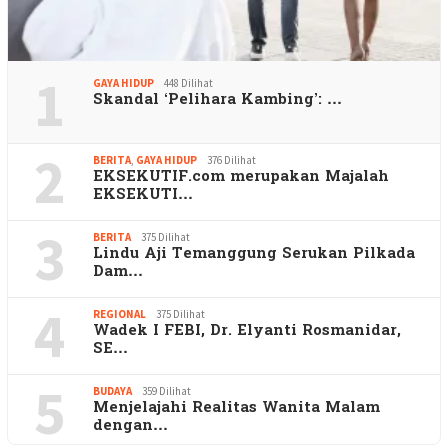
1
GAYA HIDUP
448 Dilihat
Skandal ‘Pelihara Kambing’: …
2
BERITA
,
GAYA HIDUP
376 Dilihat
EKSEKUTIF.com merupakan Majalah
EKSEKUTI…
3
BERITA
375 Dilihat
Lindu Aji Temanggung Serukan Pilkada
Dam…
4
REGIONAL
375 Dilihat
Wadek I FEBI, Dr. Elyanti Rosmanidar,
SE…
5
BUDAYA
359 Dilihat
Menjelajahi Realitas Wanita Malam
dengan…