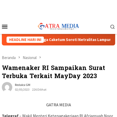
Loncat
ke
konten
Menu
Mobile
I XVIII Menguat, Tiga Caketum Soroti Netralitas Lampung dan D
HEADLINE HARI INI
Beranda
Nasional
Wamenaker RI Sampaikan Surat
Terbuka Terkait MayDay 2023
Redaksi GM
02/05/2023
226 Dilihat
GATRA MEDIA
Telegraf
– Wakil Menteri Ketenagakerjaan RI Afriansyah Noor