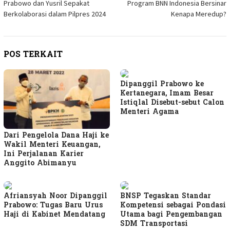
Prabowo dan Yusril Sepakat
Program BNN Indonesia Bersinar
pos
Berkolaborasi dalam Pilpres 2024
Kenapa Meredup?
POS TERKAIT
Dipanggil Prabowo ke
Kertanegara, Imam Besar
Istiqlal Disebut-sebut Calon
Menteri Agama
Dari Pengelola Dana Haji ke
Wakil Menteri Keuangan,
Ini Perjalanan Karier
Anggito Abimanyu
Afriansyah Noor Dipanggil
BNSP Tegaskan Standar
Prabowo: Tugas Baru Urus
Kompetensi sebagai Pondasi
Haji di Kabinet Mendatang
Utama bagi Pengembangan
SDM Transportasi