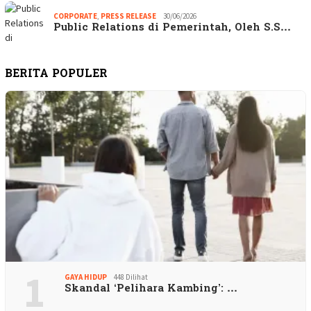
CORPORATE
,
PRESS RELEASE
30/06/2026
Public Relations di Pemerintah, Oleh S.S…
BERITA POPULER
1
GAYA HIDUP
448 Dilihat
Skandal ‘Pelihara Kambing’: …