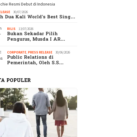
ELEASE
30/07/2026
h Dua Kali World’s Best Sing…
RILIS
13/07/2026
Bukan Sekadar Pilih
Pengurus, Musda I AR…
CORPORATE
,
PRESS RELEASE
30/06/2026
Public Relations di
Pemerintah, Oleh S.S…
TA POPULER