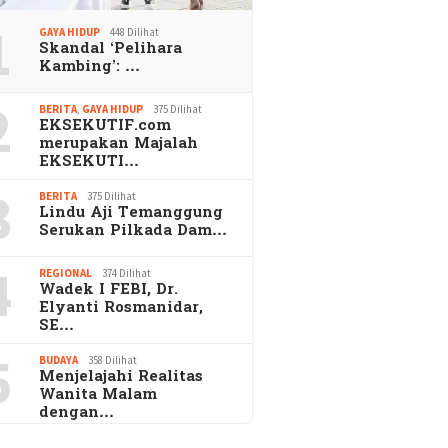
1
GAYA HIDUP
448 Dilihat
Skandal ‘Pelihara
Kambing’: …
2
BERITA
,
GAYA HIDUP
375 Dilihat
EKSEKUTIF.com
merupakan Majalah
EKSEKUTI…
3
BERITA
375 Dilihat
Lindu Aji Temanggung
Serukan Pilkada Dam…
4
REGIONAL
374 Dilihat
Wadek I FEBI, Dr.
Elyanti Rosmanidar,
SE…
5
BUDAYA
358 Dilihat
Menjelajahi Realitas
Wanita Malam
dengan…