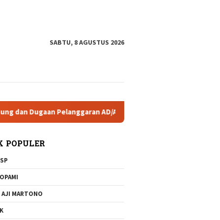
tutup
SABTU, 8 AGUSTUS 2026
Pelanggaran AD/ART
Brigjen Dr Sulastiana, Wakapolda Pa
K POPULER
SP
OPAMI
 AJI MARTONO
K