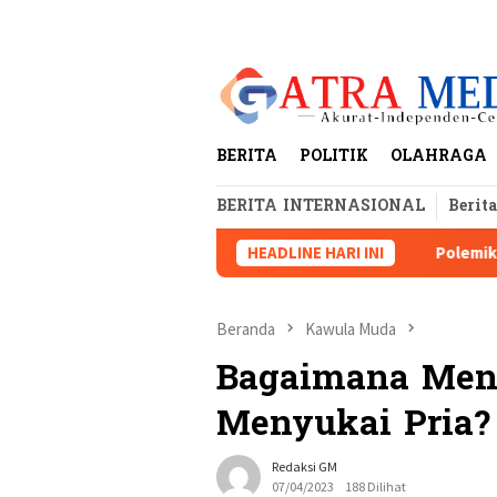
Loncat
tutup
ke
konten
BERITA
POLITIK
OLAHRAGA
BERITA INTERNASIONAL
Berit
HEADLINE HARI INI
Polemik Munas HIPMI XVII
Beranda
Kawula Muda
Bagaimana Men
Menyukai Pria?
Redaksi GM
07/04/2023
188 Dilihat