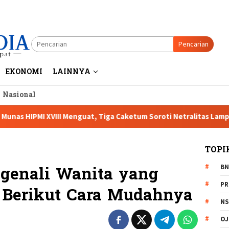
Pencarian
EKONOMI
LAINNYA
a Nasional
I Menguat, Tiga Caketum Soroti Netralitas Lampung dan Dugaan 
TOPI
BN
genali Wanita yang
PR
 Berikut Cara Mudahnya
NS
OJ