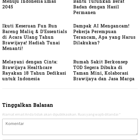
Menuju Indonesia Emas
Bantu Turunkan Berat
2045
Badan dengan Hasil
Permanen
Ikuti Keseruan Fun Run
Dampak AI Mengancam!
Bareng Maliq & D’Essentials
Pekerja Perempuan
di Acara Ulang Tahun
Terancam, Apa yang Harus
Brawijaya! Hadiah Tunai
Dilakukan?
Menanti!
Melayani dengan Cinta:
Rumah Sakit Berkonsep
Brawijaya Healthcare
TOD Segera Dibuka di
Rayakan 18 Tahun Dedikasi
Taman Mini, Kolaborasi
untuk Indonesia
Brawijaya dan Jasa Marga
Tinggalkan Balasan
Alamat email Anda tidak akan dipublikasikan.
Ruas yang wajib ditandai
*