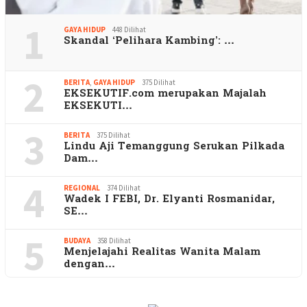
1
GAYA HIDUP
448 Dilihat
Skandal ‘Pelihara Kambing’: …
2
BERITA
,
GAYA HIDUP
375 Dilihat
EKSEKUTIF.com merupakan Majalah
EKSEKUTI…
3
BERITA
375 Dilihat
Lindu Aji Temanggung Serukan Pilkada
Dam…
4
REGIONAL
374 Dilihat
Wadek I FEBI, Dr. Elyanti Rosmanidar,
SE…
5
BUDAYA
358 Dilihat
Menjelajahi Realitas Wanita Malam
dengan…