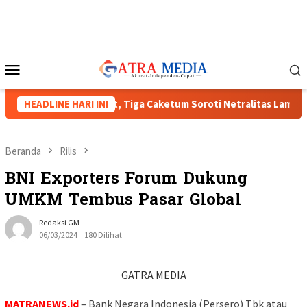
Loncat
ke
konten
Menu
Mobile
IPMI XVIII Menguat, Tiga Caketum Soroti Netralitas Lampung da
HEADLINE HARI INI
Beranda
Rilis
BNI Exporters Forum Dukung
UMKM Tembus Pasar Global
Redaksi GM
06/03/2024
180 Dilihat
GATRA MEDIA
MATRANEWS.id
– Bank Negara Indonesia (Persero) Tbk atau