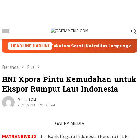
Loncat
ke
konten
Menu
Mobile
III Menguat, Tiga Caketum Soroti Netralitas Lampung dan Duga
HEADLINE HARI INI
Beranda
Rilis
BNI Xpora Pintu Kemudahan untuk
Ekspor Rumput Laut Indonesia
Redaksi GM
28/10/2023
193 Dilihat
GATRA MEDIA
MATRANEWS.ID
– PT Bank Negara Indonesia (Persero) Tbk