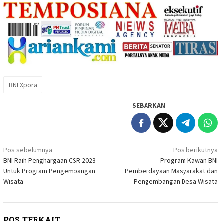
BNI Xpora
SEBARKAN
Navigasi
Pos sebelumnya
Pos berikutnya
BNI Raih Penghargaan CSR 2023
Program Kawan BNI
pos
Untuk Program Pengembangan
Pemberdayaan Masyarakat dan
Wisata
Pengembangan Desa Wisata
POS TERKAIT