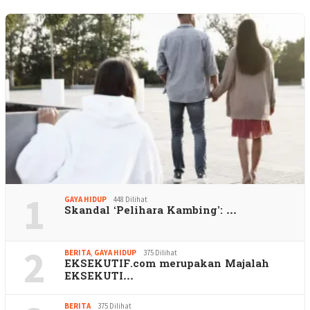
1
GAYA HIDUP
448 Dilihat
Skandal ‘Pelihara Kambing’: …
2
BERITA
,
GAYA HIDUP
375 Dilihat
EKSEKUTIF.com merupakan Majalah
EKSEKUTI…
BERITA
375 Dilihat