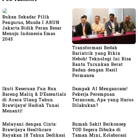
Bukan Sekadar Pilih
Pengurus, Musda I ARUN
Jakarta Bidik Peran Besar
Menuju Indonesia Emas
2045
Transformasi Bedah
Bariatrik yang Bikin
Heboh! Teknologi Ini Bisa
Bantu Turunkan Berat
Badan dengan Hasil
Permanen
Ikuti Keseruan Fun Run
Dampak AI Mengancam!
Bareng Maliq & D’Essentials
Pekerja Perempuan
di Acara Ulang Tahun
Terancam, Apa yang Harus
Brawijaya! Hadiah Tunai
Dilakukan?
Menanti!
Melayani dengan Cinta:
Rumah Sakit Berkonsep
Brawijaya Healthcare
TOD Segera Dibuka di
Rayakan 18 Tahun Dedikasi
Taman Mini, Kolaborasi