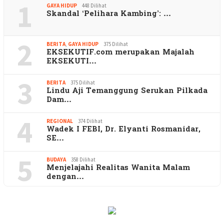
1
GAYA HIDUP
448 Dilihat
Skandal ‘Pelihara Kambing’: …
2
BERITA
,
GAYA HIDUP
375 Dilihat
EKSEKUTIF.com merupakan Majalah
EKSEKUTI…
3
BERITA
375 Dilihat
Lindu Aji Temanggung Serukan Pilkada
Dam…
4
REGIONAL
374 Dilihat
Wadek I FEBI, Dr. Elyanti Rosmanidar,
SE…
5
BUDAYA
358 Dilihat
Menjelajahi Realitas Wanita Malam
dengan…