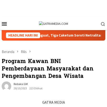
Loncat
ke
konten
Menu
Mobile
as HIPMI XVIII Menguat, Tiga Caketum Soroti Netralitas Lampu
HEADLINE HARI INI
Beranda
Rilis
Program Kawan BNI
Pemberdayaan Masyarakat dan
Pengembangan Desa Wisata
Redaksi GM
28/10/2023
223 Dilihat
GATRA MEDIA