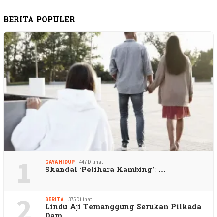
BERITA POPULER
1
GAYA HIDUP
447 Dilihat
Skandal ‘Pelihara Kambing’: …
2
BERITA
375 Dilihat
Lindu Aji Temanggung Serukan Pilkada
Dam…