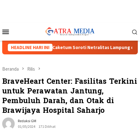
Loncat
ke
konten
Menu
Mobile
II Menguat, Tiga Caketum Soroti Netralitas Lampung dan Dugaan
HEADLINE HARI INI
Beranda
Rilis
BraveHeart Center: Fasilitas Terkini
untuk Perawatan Jantung,
Pembuluh Darah, dan Otak di
Brawijaya Hospital Saharjo
Redaksi GM
01/05/2024
171 Dilihat