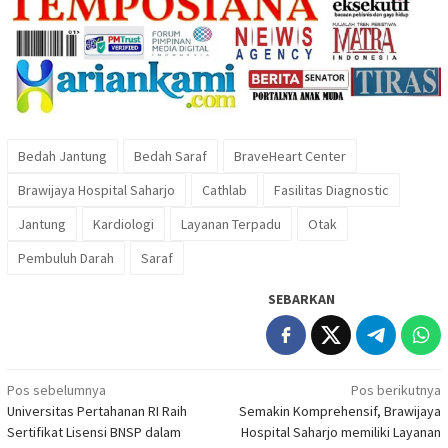
Bedah Jantung
Bedah Saraf
BraveHeart Center
Brawijaya Hospital Saharjo
Cathlab
Fasilitas Diagnostic
Jantung
Kardiologi
Layanan Terpadu
Otak
Pembuluh Darah
Saraf
SEBARKAN
Navigasi
Pos sebelumnya
Pos berikutnya
Universitas Pertahanan RI Raih
Semakin Komprehensif, Brawijaya
pos
Sertifikat Lisensi BNSP dalam
Hospital Saharjo memiliki Layanan