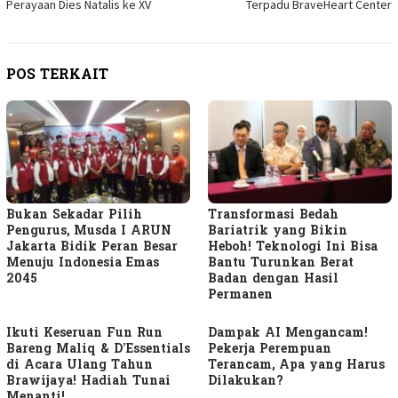
Perayaan Dies Natalis ke XV
Terpadu BraveHeart Center
POS TERKAIT
Bukan Sekadar Pilih
Transformasi Bedah
Pengurus, Musda I ARUN
Bariatrik yang Bikin
Jakarta Bidik Peran Besar
Heboh! Teknologi Ini Bisa
Menuju Indonesia Emas
Bantu Turunkan Berat
2045
Badan dengan Hasil
Permanen
Ikuti Keseruan Fun Run
Dampak AI Mengancam!
Bareng Maliq & D’Essentials
Pekerja Perempuan
di Acara Ulang Tahun
Terancam, Apa yang Harus
Brawijaya! Hadiah Tunai
Dilakukan?
Menanti!