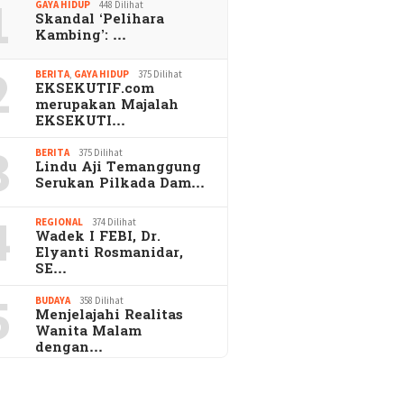
1
GAYA HIDUP
448 Dilihat
Skandal ‘Pelihara
Kambing’: …
2
BERITA
,
GAYA HIDUP
375 Dilihat
EKSEKUTIF.com
merupakan Majalah
EKSEKUTI…
3
BERITA
375 Dilihat
Lindu Aji Temanggung
Serukan Pilkada Dam…
4
REGIONAL
374 Dilihat
Wadek I FEBI, Dr.
Elyanti Rosmanidar,
SE…
5
BUDAYA
358 Dilihat
Menjelajahi Realitas
Wanita Malam
dengan…