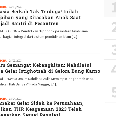
IORA
Redaksi
24/09/2024
asia Berkah Tak Terduga! Inilah
GM
jaiban yang Dirasakan Anak Saat
jadi Santri di Pesantren
MEDIA.COM – Pendidikan di pondok pesantren telah lama
i bagian integral dari sistem pendidikan Islam […]
IORA
Redaksi
24/09/2023
am Semangat Kebangkitan: Nahdlatul
GM
ia Gelar Istighotsah di Gelora Bung Karno
af – “Ketua Umum Nahdlatul Aulia Memimpin Istighotsah untuk
hkan Hati Bangsa” Pada Minggu, 24 […]
IORA
Redaksi
15/04/2023
naker Gelar Sidak ke Perusahaan,
GM
tikan THR Keagamaan 2023 Telah
bayarkan Sesuai Regulasi.