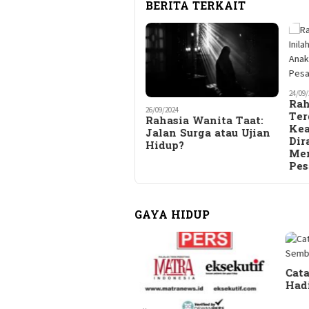
BERITA TERKAIT
24/09/
Rah
26/09/2024
Ter
Rahasia Wanita Taat:
Kea
Jalan Surga atau Ujian
Dir
Hidup?
Men
Pes
GAYA HIDUP
Catatan Pinggir Asri
Hadi Sembari Menunggu