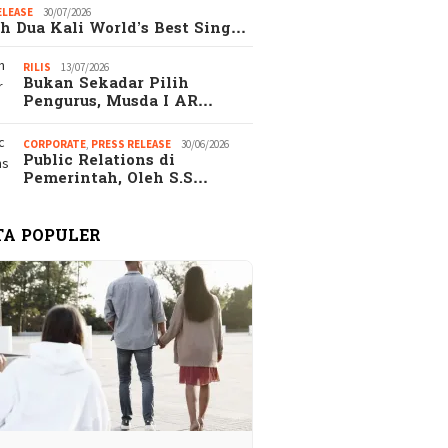
ELEASE
30/07/2026
gkap! Alasan
EKSEKUTIF.com
h Dua Kali World’s Best Sing…
ejutkan Kenapa
merupakan Majalah
ak Wanita Memilih
EKSEKUTIF di era
RILIS
13/07/2026
aripada Pacaran
Digital
Bukan Sekadar Pilih
s
Pengurus, Musda I AR…
CORPORATE
,
PRESS RELEASE
30/06/2026
Public Relations di
Pemerintah, Oleh S.S…
TA POPULER