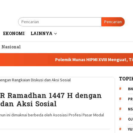
Pencarian
EKONOMI
LAINNYA
a Nasional
Polemik Munas HIPMI XVIII Menguat, Tiga Cake
TOPI
BN
AR Ramadhan 1447 H dengan
PR
dan Aksi Sosial
NS
 ini dimaknai berbeda oleh Asosiasi Profesi Pasar Modal
OJ
YU