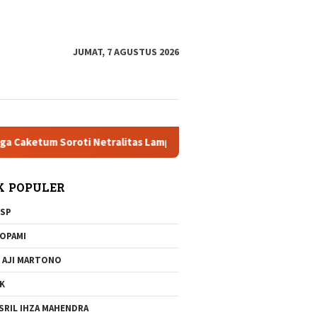
tutup
JUMAT, 7 AGUSTUS 2026
tum Soroti Netralitas Lampung dan Dugaan Pelanggaran AD/ART
K POPULER
SP
OPAMI
 AJI MARTONO
K
SRIL IHZA MAHENDRA