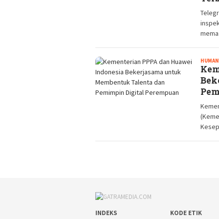
Teleg
inspe
memas
HUMAN
Kem
Bek
Pem
Kemen
(Keme
Kesep
INDEKS
KODE ETIK