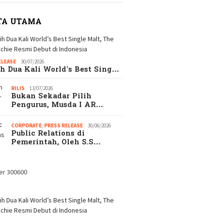
TA UTAMA
ELEASE
30/07/2026
h Dua Kali World’s Best Sing…
RILIS
13/07/2026
Bukan Sekadar Pilih
Pengurus, Musda I AR…
CORPORATE
,
PRESS RELEASE
30/06/2026
Public Relations di
Pemerintah, Oleh S.S…
Catata
Hadi S