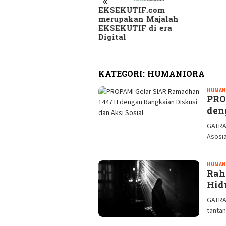
«
SEKUTIF.com
Skan
rupakan Majalah
Kam
SEKUTIF di era
di B
gital
Beri
Heb
KATEGORI:
HUMANIORA
HUMAN
PRO
den
GATRA
Asosia
HUMAN
Rah
Hid
GATRA
tanta