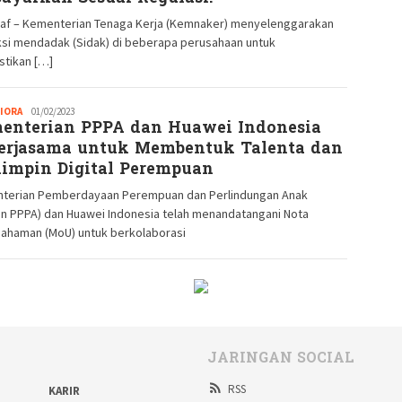
raf – Kementerian Tenaga Kerja (Kemnaker) menyelenggarakan
ksi mendadak (Sidak) di beberapa perusahaan untuk
tikan […]
IORA
Redaksi
01/02/2023
enterian PPPA dan Huawei Indonesia
GM
erjasama untuk Membentuk Talenta dan
impin Digital Perempuan
terian Pemberdayaan Perempuan dan Perlindungan Anak
n PPPA) dan Huawei Indonesia telah menandatangani Nota
ahaman (MoU) untuk berkolaborasi
JARINGAN SOCIAL
RSS
KARIR