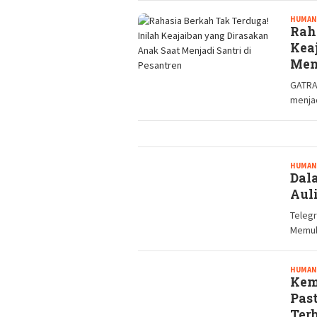
HUMAN
Rah
Kea
Men
GATRA
menjad
HUMAN
Dal
Aul
Telegr
Memuli
HUMAN
Kem
Pas
Ter