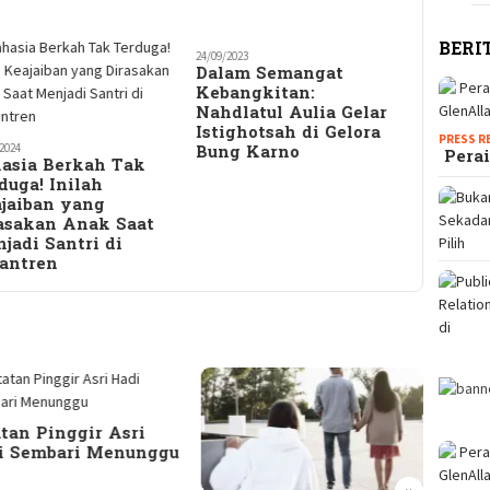
BERI
24/09/2023
Dalam Semangat
Kebangkitan:
Nahdlatul Aulia Gelar
Istighotsah di Gelora
PRESS R
2024
Bung Karno
Perai
asia Berkah Tak
duga! Inilah
jaiban yang
asakan Anak Saat
jadi Santri di
antren