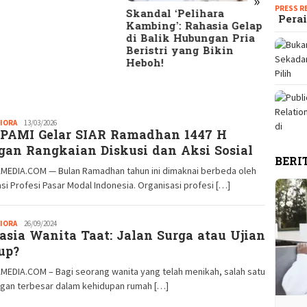
»
PRESS R
dal ‘Pelihara
10 Tanda Suami
Terun
Perai
bing’: Rahasia Gelap
Selingkuh yang Jarang
Meng
alik Hubungan Pria
Disadari: Cek Apakah
Bany
stri yang Bikin
Pasanganmu Termasuk!
HTS d
oh!
Seriu
IORA
Redaksi
13/03/2026
PAMI Gelar SIAR Ramadhan 1447 H
GM
gan Rangkaian Diskusi dan Aksi Sosial
BERI
MEDIA.COM — Bulan Ramadhan tahun ini dimaknai berbeda oleh
si Profesi Pasar Modal Indonesia. Organisasi profesi […]
IORA
Redaksi
26/09/2024
asia Wanita Taat: Jalan Surga atau Ujian
GM
up?
MEDIA.COM – Bagi seorang wanita yang telah menikah, salah satu
ngan terbesar dalam kehidupan rumah […]