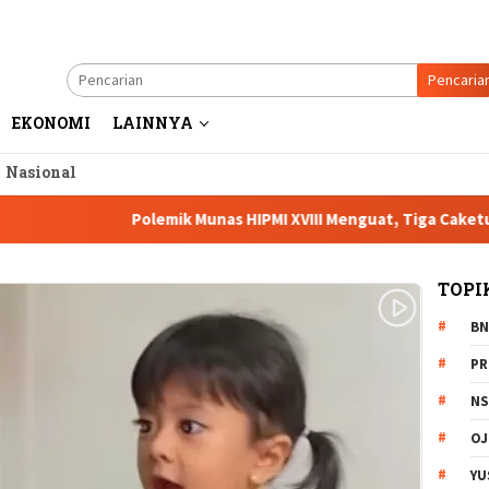
Pencaria
EKONOMI
LAINNYA
a Nasional
Polemik Munas HIPMI XVIII Menguat, Tiga Caketum Soroti
TOPI
BN
PR
NS
OJ
YU