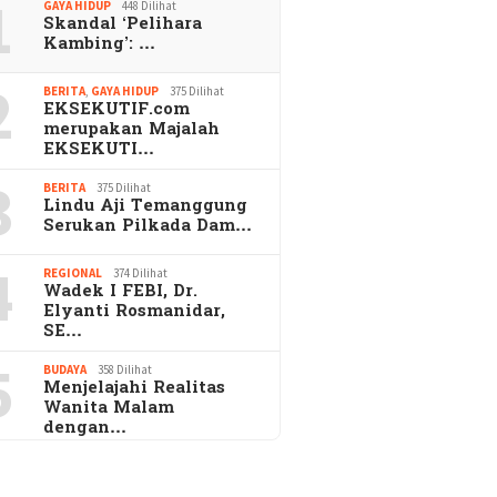
1
GAYA HIDUP
448 Dilihat
Skandal ‘Pelihara
Kambing’: …
2
BERITA
,
GAYA HIDUP
375 Dilihat
EKSEKUTIF.com
merupakan Majalah
EKSEKUTI…
3
BERITA
375 Dilihat
Lindu Aji Temanggung
Serukan Pilkada Dam…
4
REGIONAL
374 Dilihat
Wadek I FEBI, Dr.
Elyanti Rosmanidar,
SE…
5
BUDAYA
358 Dilihat
Menjelajahi Realitas
Wanita Malam
dengan…