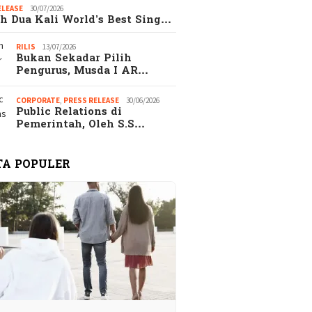
ELEASE
30/07/2026
h Dua Kali World’s Best Sing…
RILIS
13/07/2026
Bukan Sekadar Pilih
Pengurus, Musda I AR…
CORPORATE
,
PRESS RELEASE
30/06/2026
Public Relations di
Pemerintah, Oleh S.S…
TA POPULER