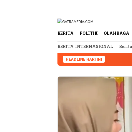
Loncat
tutup
ke
konten
BERITA
POLITIK
OLAHRAGA
BERITA INTERNASIONAL
Berit
HEADLINE HARI INI