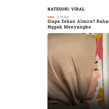
KATEGORI:
VIRAL
VIRAL
Redaksi
21/09/2024
Siapa Zehan Almira? Rahas
GM
Nggak Menyangka