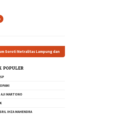
tutup
n
 Netralitas Lampung dan Dugaan Pelanggaran AD/ART
Brig
K POPULER
SP
OPAMI
 AJI MARTONO
K
SRIL IHZA MAHENDRA