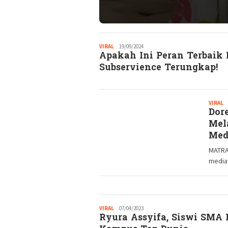
VIRAL
Redaksi
19/09/2024
Apakah Ini Peran Terbaik 
GM
Subservience Terungkap!
VIRAL
R
Dor
G
Mel
Med
MATRA
media 
VIRAL
Redaksi
07/04/2023
Ryura Assyifa, Siswi SMA I
GM