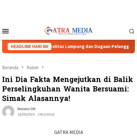
Loncat
ke
konten
Menu
Mobile
m Soroti Netralitas Lampung dan Dugaan Pelanggaran AD/ART
HEADLINE HARI INI
Beranda
Kolom
Ini Dia Fakta Mengejutkan di Balik
Perselingkuhan Wanita Bersuami:
Simak Alasannya!
Redaksi GM
18/09/2024
196 Dilihat
GATRA MEDIA