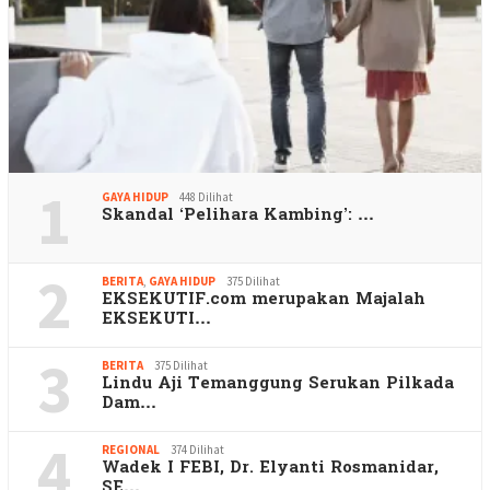
1
GAYA HIDUP
448 Dilihat
Skandal ‘Pelihara Kambing’: …
2
BERITA
,
GAYA HIDUP
375 Dilihat
EKSEKUTIF.com merupakan Majalah
EKSEKUTI…
3
BERITA
375 Dilihat
Lindu Aji Temanggung Serukan Pilkada
Dam…
4
REGIONAL
374 Dilihat
Wadek I FEBI, Dr. Elyanti Rosmanidar,
SE…