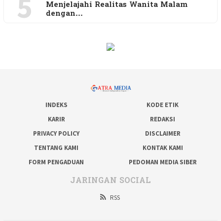
5
Menjelajahi Realitas Wanita Malam
dengan…
INDEKS
KODE ETIK
KARIR
REDAKSI
PRIVACY POLICY
DISCLAIMER
TENTANG KAMI
KONTAK KAMI
FORM PENGADUAN
PEDOMAN MEDIA SIBER
JARINGAN SOCIAL
RSS