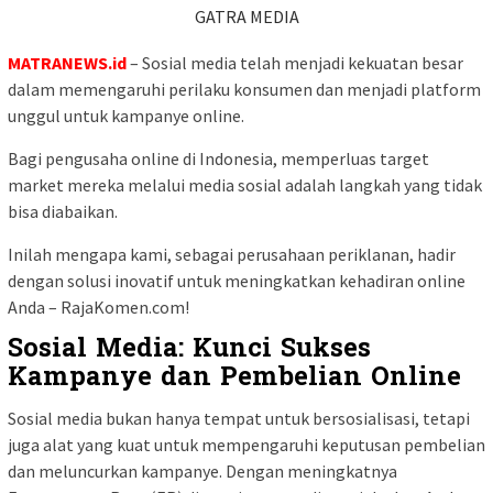
GATRA MEDIA
MATRANEWS.id
– Sosial media telah menjadi kekuatan besar
dalam memengaruhi perilaku konsumen dan menjadi platform
unggul untuk kampanye online.
Bagi pengusaha online di Indonesia, memperluas target
market mereka melalui media sosial adalah langkah yang tidak
bisa diabaikan.
Inilah mengapa kami, sebagai perusahaan periklanan, hadir
dengan solusi inovatif untuk meningkatkan kehadiran online
Anda – RajaKomen.com!
Sosial Media: Kunci Sukses
Kampanye dan Pembelian Online
Sosial media bukan hanya tempat untuk bersosialisasi, tetapi
juga alat yang kuat untuk mempengaruhi keputusan pembelian
dan meluncurkan kampanye. Dengan meningkatnya