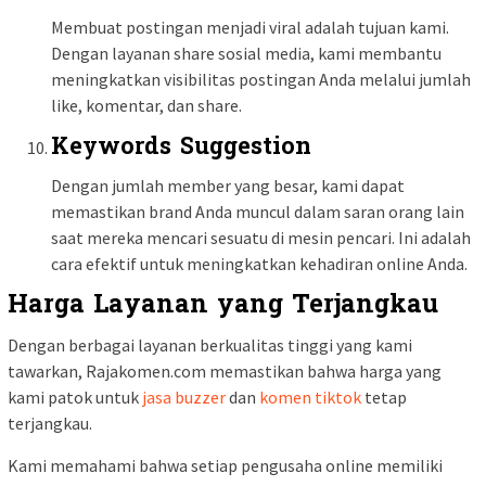
Membuat postingan menjadi viral adalah tujuan kami.
Dengan layanan share sosial media, kami membantu
meningkatkan visibilitas postingan Anda melalui jumlah
like, komentar, dan share.
Keywords Suggestion
Dengan jumlah member yang besar, kami dapat
memastikan brand Anda muncul dalam saran orang lain
saat mereka mencari sesuatu di mesin pencari. Ini adalah
cara efektif untuk meningkatkan kehadiran online Anda.
Harga Layanan yang Terjangkau
Dengan berbagai layanan berkualitas tinggi yang kami
tawarkan, Rajakomen.com memastikan bahwa harga yang
kami patok untuk
jasa buzzer
dan
komen tiktok
tetap
terjangkau.
Kami memahami bahwa setiap pengusaha online memiliki