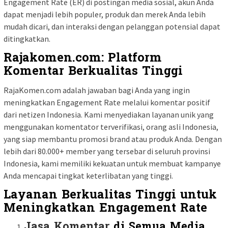
Engagement Rate (ER) di postingan media sosial, akun Anda
dapat menjadi lebih populer, produk dan merek Anda lebih
mudah dicari, dan interaksi dengan pelanggan potensial dapat
ditingkatkan.
Rajakomen.com: Platform
Komentar Berkualitas Tinggi
RajaKomen.com adalah jawaban bagi Anda yang ingin
meningkatkan Engagement Rate melalui komentar positif
dari netizen Indonesia. Kami menyediakan layanan unik yang
menggunakan komentator terverifikasi, orang asli Indonesia,
yang siap membantu promosi brand atau produk Anda. Dengan
lebih dari 80.000+ member yang tersebar di seluruh provinsi
Indonesia, kami memiliki kekuatan untuk membuat kampanye
Anda mencapai tingkat keterlibatan yang tinggi.
Layanan Berkualitas Tinggi untuk
Meningkatkan Engagement Rate
Jasa Komentar
di Semua Media