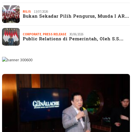
RILIS
13/07/2026
Bukan Sekadar Pilih Pengurus, Musda I AR…
CORPORATE
,
PRESS RELEASE
30/06/2026
Public Relations di Pemerintah, Oleh S.S…