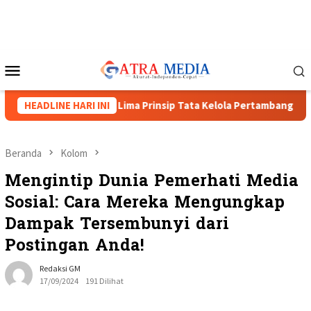
Loncat
ke
konten
Menu
Mobile
 Papua Barat: Lima Prinsip Tata Kelola Pertambangan
HEADLINE HARI INI
Bal
Beranda
Kolom
Mengintip Dunia Pemerhati Media
Sosial: Cara Mereka Mengungkap
Dampak Tersembunyi dari
Postingan Anda!
Redaksi GM
17/09/2024
191 Dilihat