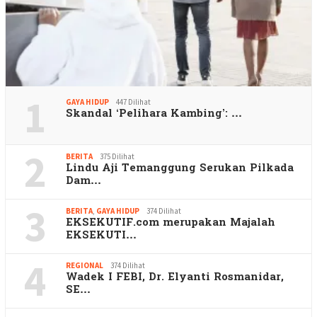
1
GAYA HIDUP
447 Dilihat
Skandal ‘Pelihara Kambing’: …
2
BERITA
375 Dilihat
Lindu Aji Temanggung Serukan Pilkada
Dam…
3
BERITA
,
GAYA HIDUP
374 Dilihat
EKSEKUTIF.com merupakan Majalah
EKSEKUTI…
4
REGIONAL
374 Dilihat
Wadek I FEBI, Dr. Elyanti Rosmanidar,
SE…