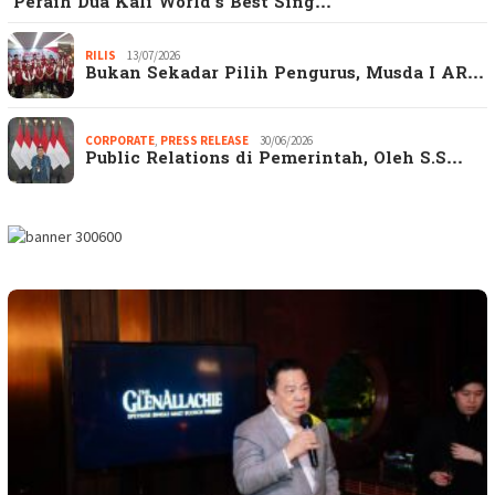
Peraih Dua Kali World’s Best Sing…
RILIS
13/07/2026
Bukan Sekadar Pilih Pengurus, Musda I AR…
CORPORATE
,
PRESS RELEASE
30/06/2026
Public Relations di Pemerintah, Oleh S.S…