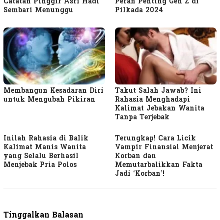
Catatan Pinggir Asri Hadi
Peran Penting Gen Z di
Sembari Menunggu
Pilkada 2024
Membangun Kesadaran Diri
Takut Salah Jawab? Ini
untuk Mengubah Pikiran
Rahasia Menghadapi
Kalimat Jebakan Wanita
Tanpa Terjebak
Inilah Rahasia di Balik
Terungkap! Cara Licik
Kalimat Manis Wanita
Vampir Finansial Menjerat
yang Selalu Berhasil
Korban dan
Menjebak Pria Polos
Memutarbalikkan Fakta
Jadi ‘Korban’!
Tinggalkan Balasan