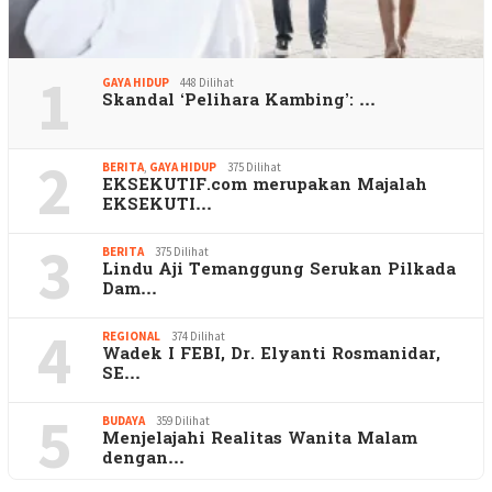
1
GAYA HIDUP
448 Dilihat
Skandal ‘Pelihara Kambing’: …
2
BERITA
,
GAYA HIDUP
375 Dilihat
EKSEKUTIF.com merupakan Majalah
EKSEKUTI…
3
BERITA
375 Dilihat
Lindu Aji Temanggung Serukan Pilkada
Dam…
4
REGIONAL
374 Dilihat
Wadek I FEBI, Dr. Elyanti Rosmanidar,
SE…
5
BUDAYA
359 Dilihat
Menjelajahi Realitas Wanita Malam
dengan…