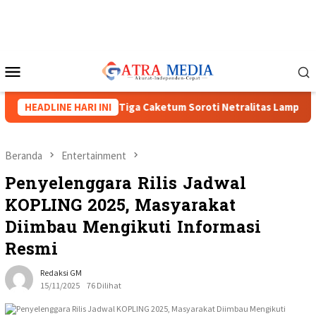
Loncat
ke
konten
Menu
Mobile
I XVIII Menguat, Tiga Caketum Soroti Netralitas Lampung dan D
HEADLINE HARI INI
Beranda
Entertainment
Penyelenggara Rilis Jadwal
KOPLING 2025, Masyarakat
Diimbau Mengikuti Informasi
Resmi
Redaksi GM
15/11/2025
76 Dilihat