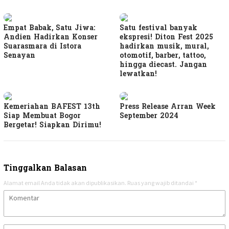
Empat Babak, Satu Jiwa:
Satu festival banyak
Andien Hadirkan Konser
ekspresi! Diton Fest 2025
Suarasmara di Istora
hadirkan musik, mural,
Senayan
otomotif, barber, tattoo,
hingga diecast. Jangan
lewatkan!
Kemeriahan BAFEST 13th
Press Release Arran Week
Siap Membuat Bogor
September 2024
Bergetar! Siapkan Dirimu!
Tinggalkan Balasan
Alamat email Anda tidak akan dipublikasikan.
Ruas yang wajib ditandai
*