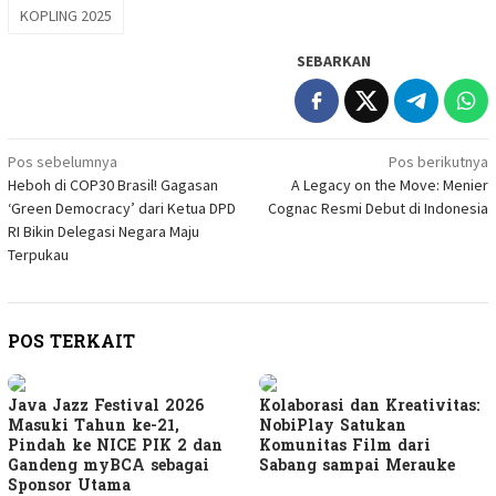
KOPLING 2025
SEBARKAN
Navigasi
Pos sebelumnya
Pos berikutnya
Heboh di COP30 Brasil! Gagasan
A Legacy on the Move: Menier
pos
‘Green Democracy’ dari Ketua DPD
Cognac Resmi Debut di Indonesia
RI Bikin Delegasi Negara Maju
Terpukau
POS TERKAIT
Java Jazz Festival 2026
Kolaborasi dan Kreativitas:
Masuki Tahun ke-21,
NobiPlay Satukan
Pindah ke NICE PIK 2 dan
Komunitas Film dari
Gandeng myBCA sebagai
Sabang sampai Merauke
Sponsor Utama