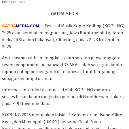
GATRA MEDIA
GATRA
MEDIA.COM
— Festival Musik Koplo Keliling (KOPLING)
2025 akan kembali mengguncang Jawa Barat melalui gelaran
kedua di Stadion Pakansari, Cibinong, pada 22–23 November
2025.
Antusiasme publik meningkat tajam setelah penyelenggara
resmi mengumumkan bahwa NDX AKA, salah satu grup koplo-
hiphop paling berpengaruh di Indonesia, turut bergabung
sebagai penampil utama.
Informasi ini dirilis tak lama setelah KOPLING mencatat
sukses besar dalam rangkaian perdana di Gambir Expo, Jakarta,
pada 8–9 November lalu.
KOPLING 2025 merupakan inisiatif Kementerian Usaha Mikro,
Kecil, dan Menengah (UMKM) bersama Gajah Mada
Entertainment, yang dirancang bukan sekadar festival musik,