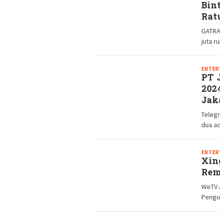
Bin
Rat
GATRA
juta r
ENTER
PT 
202
Jak
Teleg
dua ac
ENTER
Xin
Rem
WeTV 
Pengu