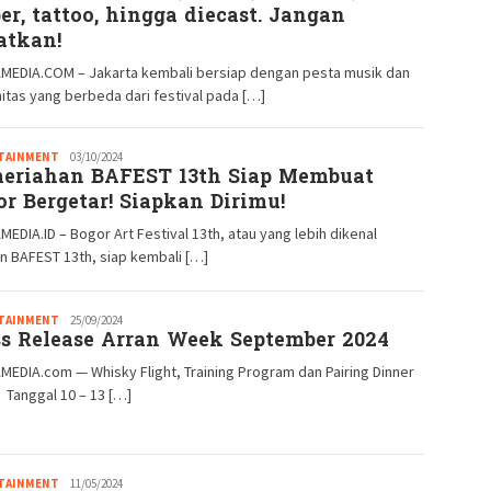
er, tattoo, hingga diecast. Jangan
atkan!
MEDIA.COM – Jakarta kembali bersiap dengan pesta musik dan
tas yang berbeda dari festival pada […]
TAINMENT
Idris
03/10/2024
eriahan BAFEST 13th Siap Membuat
Daulat
or Bergetar! Siapkan Dirimu!
EDIA.ID – Bogor Art Festival 13th, atau yang lebih dikenal
 BAFEST 13th, siap kembali […]
TAINMENT
redaksi
25/09/2024
ss Release Arran Week September 2024
EDIA.com — Whisky Flight, Training Program dan Pairing Dinner
 Tanggal 10 – 13 […]
TAINMENT
Redaksi
11/05/2024