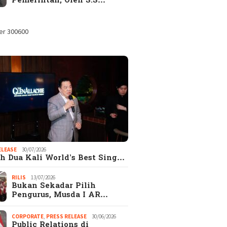
Pemerintah, Oleh S.S…
ELEASE
30/07/2026
h Dua Kali World’s Best Sing…
RILIS
13/07/2026
Bukan Sekadar Pilih
Pengurus, Musda I AR…
gkap! Alasan
EKSEKUTIF.com
Catata
CORPORATE
,
PRESS RELEASE
30/06/2026
ejutkan Kenapa
merupakan Majalah
Hadi S
Public Relations di