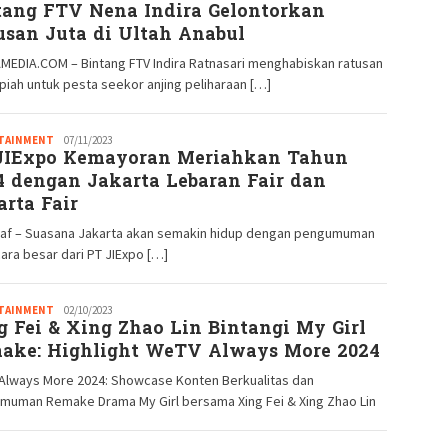
tang FTV Nena Indira Gelontorkan
GM
usan Juta di Ultah Anabul
MEDIA.COM – Bintang FTV Indira Ratnasari menghabiskan ratusan
upiah untuk pesta seekor anjing peliharaan […]
TAINMENT
Redaksi
07/11/2023
JIExpo Kemayoran Meriahkan Tahun
GM
4 dengan Jakarta Lebaran Fair dan
arta Fair
raf – Suasana Jakarta akan semakin hidup dengan pengumuman
ara besar dari PT JIExpo […]
TAINMENT
Redaksi
02/10/2023
g Fei & Xing Zhao Lin Bintangi My Girl
GM
ake: Highlight WeTV Always More 2024
Always More 2024: Showcase Konten Berkualitas dan
muman Remake Drama My Girl bersama Xing Fei & Xing Zhao Lin