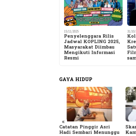
15/11/2025
31/10/
Penyelenggara Rilis
Kol
Jadwal KOPLING 2025,
Kre
Masyarakat Diimbau
Sat
Mengikuti Informasi
Fil
Resmi
sam
GAYA HIDUP
«
SEKUTIF.com
Catatan Pinggir Asri
Skan
rupakan Majalah
Hadi Sembari Menunggu
Kam