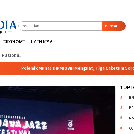
Pencarian
EKONOMI
LAINNYA
a Nasional
k Munas HIPMI XVIII Menguat, Tiga Caketum Soroti Netralitas L
TOPI
BN
PR
NS
OJ