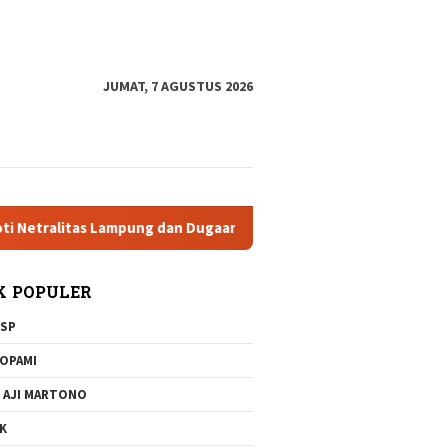
tutup
JUMAT, 7 AGUSTUS 2026
ampung dan Dugaan Pelanggaran AD/ART
Brigjen Dr Sulast
K POPULER
SP
OPAMI
 AJI MARTONO
K