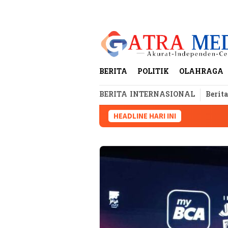
Loncat
tutup
ke
konten
BERITA
POLITIK
OLAHRAGA
BERITA INTERNASIONAL
Berit
HEADLINE HARI INI
Polemi