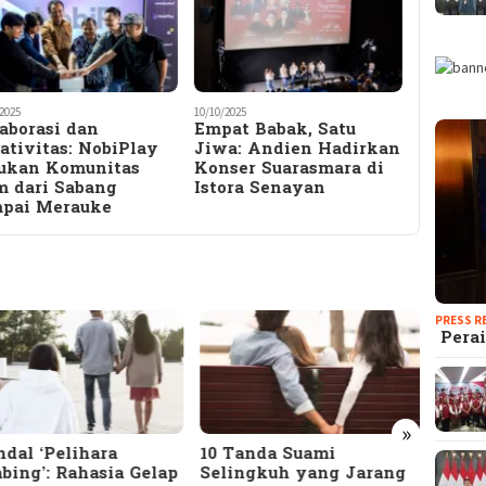
2025
10/10/2025
aborasi dan
Empat Babak, Satu
ativitas: NobiPlay
Jiwa: Andien Hadirkan
ukan Komunitas
Konser Suarasmara di
m dari Sabang
Istora Senayan
pai Merauke
PRESS R
Perai
»
dal ‘Pelihara
10 Tanda Suami
Terun
bing’: Rahasia Gelap
Selingkuh yang Jarang
Meng