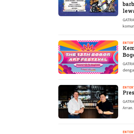
barb
lew
GATRA
komuni
ENTER
Kem
Bog
GATRAM
dengan
ENTER
Pre
GATRAM
Arran.
ENTER