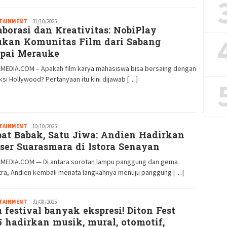
TAINMENT
Redaksi
31/10/2025
aborasi dan Kreativitas: NobiPlay
GM
ukan Komunitas Film dari Sabang
pai Merauke
MEDIA.COM – Apakah film karya mahasiswa bisa bersaing dengan
si Hollywood? Pertanyaan itu kini dijawab […]
TAINMENT
Redaksi
10/10/2025
at Babak, Satu Jiwa: Andien Hadirkan
GM
ser Suarasmara di Istora Senayan
MEDIA.COM — Di antara sorotan lampu panggung dan gema
tra, Andien kembali menata langkahnya menuju panggung […]
TAINMENT
Redaksi
31/08/2025
 festival banyak ekspresi! Diton Fest
GM
5 hadirkan musik, mural, otomotif,