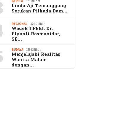
3
BERITA
375 Dilihat
Lindu Aji Temanggung
Serukan Pilkada Dam…
4
REGIONAL
374 Dilihat
Wadek I FEBI, Dr.
Elyanti Rosmanidar,
SE…
5
BUDAYA
358 Dilihat
Menjelajahi Realitas
Wanita Malam
dengan…