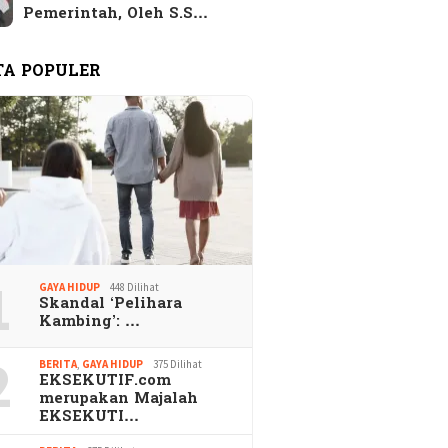
ak Wanita Memilih
EKSEKUTIF di era
Pemerintah, Oleh S.S…
aripada Pacaran
Digital
s
TA POPULER
1
GAYA HIDUP
448 Dilihat
Skandal ‘Pelihara
Kambing’: …
2
BERITA
,
GAYA HIDUP
375 Dilihat
EKSEKUTIF.com
merupakan Majalah
EKSEKUTI…