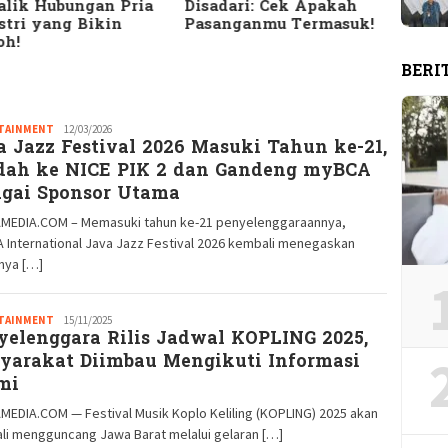
alik Hubungan Pria
Disadari: Cek Apakah
Bany
stri yang Bikin
Pasanganmu Termasuk!
HTS d
oh!
Seriu
BERI
TAINMENT
Redaksi
12/03/2026
a Jazz Festival 2026 Masuki Tahun ke-21,
GM
dah ke NICE PIK 2 dan Gandeng myBCA
agai Sponsor Utama
MEDIA.COM – Memasuki tahun ke-21 penyelenggaraannya,
 International Java Jazz Festival 2026 kembali menegaskan
nya […]
TAINMENT
Redaksi
15/11/2025
yelenggara Rilis Jadwal KOPLING 2025,
GM
yarakat Diimbau Mengikuti Informasi
mi
EDIA.COM — Festival Musik Koplo Keliling (KOPLING) 2025 akan
li mengguncang Jawa Barat melalui gelaran […]