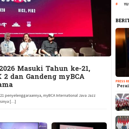
YU
BERI
 2026 Masuki Tahun ke-21,
IK 2 dan Gandeng myBCA
PRESS R
tama
Perai
1 penyelenggaraannya, myBCA International Java Jazz
sinya […]