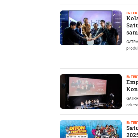
ENTER
Kol
Sat
sam
GATRA
produk
ENTER
Emp
Kon
GATRA
orkes
ENTER
Satu
202