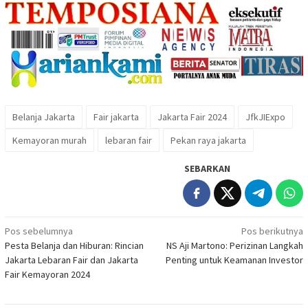
Belanja Jakarta
Fair jakarta
Jakarta Fair 2024
JfkJIExpo
Kemayoran murah
lebaran fair
Pekan raya jakarta
SEBARKAN
Navigasi
Pos sebelumnya
Pos berikutnya
Pesta Belanja dan Hiburan: Rincian
NS Aji Martono: Perizinan Langkah
pos
Jakarta Lebaran Fair dan Jakarta
Penting untuk Keamanan Investor
Fair Kemayoran 2024