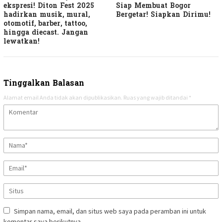
ekspresi! Diton Fest 2025
Siap Membuat Bogor
hadirkan musik, mural,
Bergetar! Siapkan Dirimu!
otomotif, barber, tattoo,
hingga diecast. Jangan
lewatkan!
Tinggalkan Balasan
Alamat email Anda tidak akan dipublikasikan.
Ruas yang wajib ditandai
*
Simpan nama, email, dan situs web saya pada peramban ini untuk
komentar saya berikutnya.