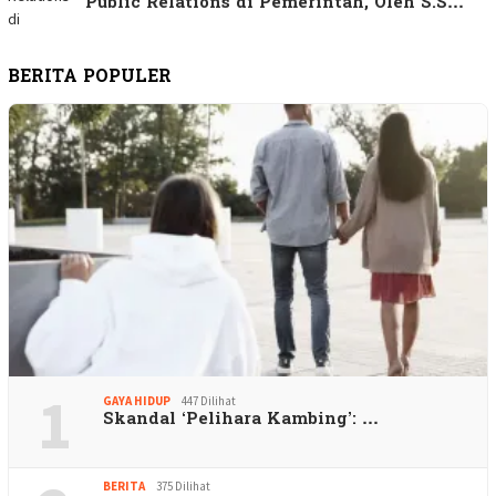
Public Relations di Pemerintah, Oleh S.S…
BERITA POPULER
1
GAYA HIDUP
447 Dilihat
Skandal ‘Pelihara Kambing’: …
BERITA
375 Dilihat