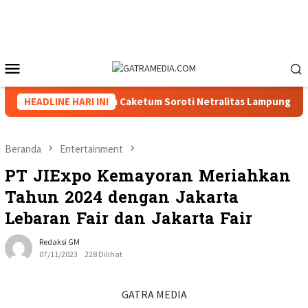
Loncat
ke
konten
Menu
Mobile
VIII Menguat, Tiga Caketum Soroti Netralitas Lampung dan Duga
HEADLINE HARI INI
Beranda
Entertainment
PT JIExpo Kemayoran Meriahkan
Tahun 2024 dengan Jakarta
Lebaran Fair dan Jakarta Fair
Redaksi GM
07/11/2023
228 Dilihat
GATRA MEDIA