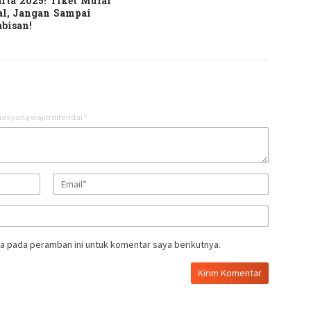
rta 2025! Tiket Mulai
al, Jangan Sampai
bisan!
as yang wajib ditandai
*
a pada peramban ini untuk komentar saya berikutnya.