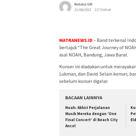
Redaksi GM
22/08/2023
217 Dilihat
MATRANEWS.ID
– Band terkenal Ind
bertajuk “The Great Journey of NOAH
asal NOAH, Bandung, Jawa Barat.
Konser ini diadakan untuk merayakan 
Lukman, dan David. Selain konser, ba
sebelum konser digelar.
BACAAN LAINNYA
Noah: Akhiri Perjalanan
Ko
Musik Mereka dengan ‘One
Pe
Final Concert’ di Beach City
El
Ancol