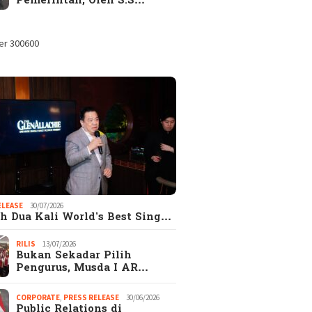
Pemerintah, Oleh S.S…
ELEASE
30/07/2026
h Dua Kali World’s Best Sing…
RILIS
13/07/2026
Bukan Sekadar Pilih
Pengurus, Musda I AR…
CORPORATE
,
PRESS RELEASE
30/06/2026
Public Relations di