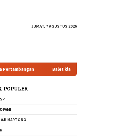
tutup
JUMAT, 7 AGUSTUS 2026
gan
Balet klasik dan Jazz Pada 20 Desember 2025 di Teater
K POPULER
SP
OPAMI
 AJI MARTONO
K