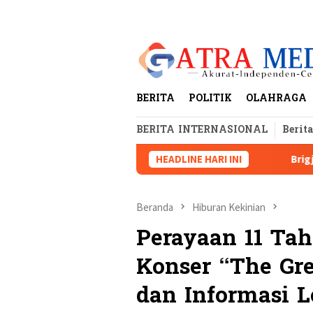
Loncat
tutup
ke
konten
BERITA
POLITIK
OLAHRAGA
BERITA INTERNASIONAL
Berit
ampung dan Dugaan Pelanggaran AD/ART
HEADLINE HARI INI
Brigjen Dr Sulasti
Beranda
Hiburan Kekinian
Perayaan 11 Ta
Konser “The Gr
dan Informasi 