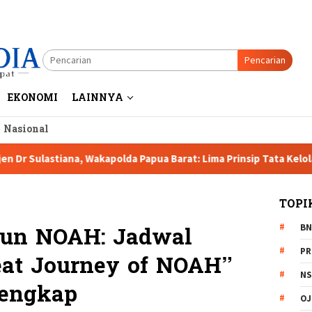
Pencarian
EKONOMI
LAINNYA
a Nasional
ana, Wakapolda Papua Barat: Lima Prinsip Tata Kelola Pertamban
TOPI
BN
hun NOAH: Jadwal
PR
eat Journey of NOAH”
NS
Lengkap
OJ