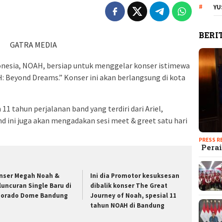
YU
BERI
GATRA MEDIA
onesia, NOAH, bersiap untuk menggelar konser istimewa
: Beyond Dreams.” Konser ini akan berlangsung di kota
11 tahun perjalanan band yang terdiri dari Ariel,
nd ini juga akan mengadakan sesi meet & greet satu hari
PRESS R
Perai
nser Megah Noah &
Ini dia Promotor kesuksesan
luncuran Single Baru di
dibalik konser The Great
dorado Dome Bandung
Journey of Noah, spesial 11
tahun NOAH di Bandung