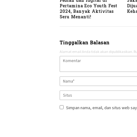
Febian dan Idgitaf di
Jaka
Pertamina Eco Youth Fest
Diju
2024, Banyak Aktivitas
Keha
Seru Menanti!
Tinggalkan Balasan
Alamat email Anda tidak akan dipublikasikan.
Ru
Simpan nama, email, dan situs web say