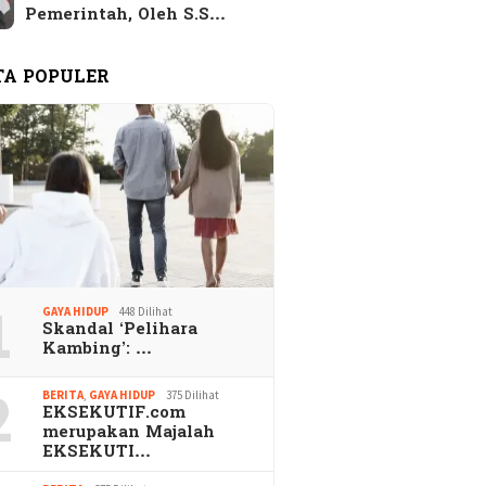
Pemerintah, Oleh S.S…
TA POPULER
1
GAYA HIDUP
448 Dilihat
Skandal ‘Pelihara
Kambing’: …
2
BERITA
,
GAYA HIDUP
375 Dilihat
EKSEKUTIF.com
merupakan Majalah
EKSEKUTI…