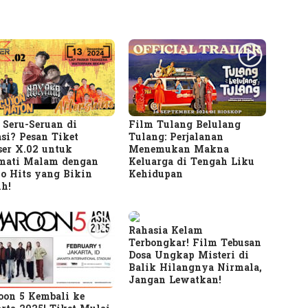
Seru-Seruan di
Film Tulang Belulang
si? Pesan Tiket
Tulang: Perjalanan
er X.02 untuk
Menemukan Makna
mati Malam dengan
Keluarga di Tengah Liku
o Hits yang Bikin
Kehidupan
h!
Rahasia Kelam
Terbongkar! Film Tebusan
Dosa Ungkap Misteri di
Balik Hilangnya Nirmala,
Jangan Lewatkan!
on 5 Kembali ke