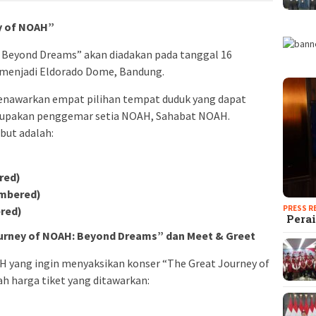
y of NOAH”
 Beyond Dreams” akan diadakan pada tanggal 16
 menjadi Eldorado Dome, Bandung.
 menawarkan empat pilihan tempat duduk yang dapat
erupakan penggemar setia NOAH, Sahabat NOAH.
but adalah:
red)
umbered)
PRESS R
red)
Perai
urney of NOAH: Beyond Dreams” dan Meet & Greet
H yang ingin menyaksikan konser “The Great Journey of
h harga tiket yang ditawarkan: