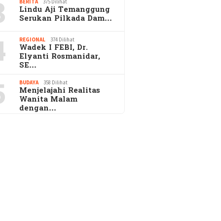
3
BERITA
375 Dilihat
Lindu Aji Temanggung
Serukan Pilkada Dam…
4
REGIONAL
374 Dilihat
Wadek I FEBI, Dr.
Elyanti Rosmanidar,
SE…
5
BUDAYA
358 Dilihat
Menjelajahi Realitas
Wanita Malam
dengan…