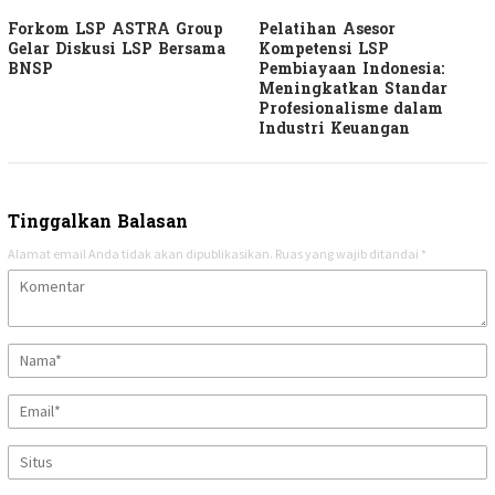
Forkom LSP ASTRA Group
Pelatihan Asesor
Gelar Diskusi LSP Bersama
Kompetensi LSP
BNSP
Pembiayaan Indonesia:
Meningkatkan Standar
Profesionalisme dalam
Industri Keuangan
Tinggalkan Balasan
Alamat email Anda tidak akan dipublikasikan.
Ruas yang wajib ditandai
*