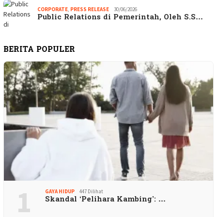
CORPORATE
,
PRESS RELEASE
30/06/2026
Public Relations di Pemerintah, Oleh S.S…
BERITA POPULER
1
GAYA HIDUP
447 Dilihat
Skandal ‘Pelihara Kambing’: …