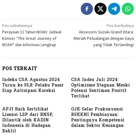
Navigasi
Pos sebelumnya
Pos berikutnya
Perayaan 11 Tahun NOAH: Jadwal
Aksesoris Suzuki Grand Vitara:
pos
Konser “The Great Journey of
Meraih Petualangan dengan Gaya
NOAH” dan Informasi Lengkap
yang Tidak Tertandingi
POS TERKAIT
Indeks CSA Agustus 2024
CSA Index Juli 2024:
Turun ke 55,8: Pelaku Pasar
Optimisme Stagnan Meski
Siap Antisipasi Koreksi
Potensi Sentimen Positif
Terlihat
APJI Raih Sertifikat
OJK Gelar Prakonvensi
Lisensi LSP dari BNSP,
RSKKNI Pembiayaan:
Dilantik oleh KADIN
Pentingnya Kompetensi
Indonesia di Hadapan
dalam Sektor Keuangan
Bahlil