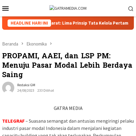
Loncat
Menu
ke
Mobile
konten
Wakapolda Papua Barat: Lima Prinsip Tata Kelola Pertambangan
HEADLINE HARI INI
Beranda
Ekonomika
PROPAMI, AAEI, dan LSP PM:
Menuju Pasar Modal Lebih Berdaya
Saing
Redaksi GM
24/08/2023
233 Dilihat
GATRA MEDIA
TELEGRAF
– Suasana semangat dan antusias mengiringi pelaku
industri pasar modal Indonesia dalam menjalani kegiatan
capacity building yang tak akan terlupakan. Perkumpulan