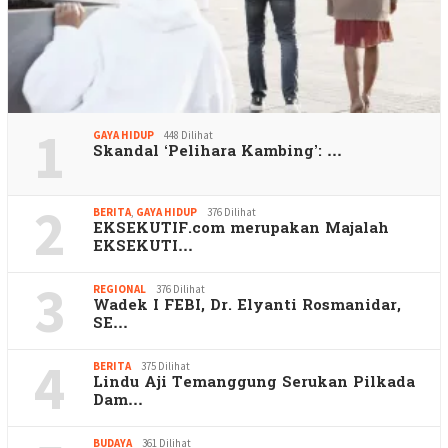
1
GAYA HIDUP
448 Dilihat
Skandal ‘Pelihara Kambing’: …
2
BERITA
,
GAYA HIDUP
376 Dilihat
EKSEKUTIF.com merupakan Majalah
EKSEKUTI…
3
REGIONAL
376 Dilihat
Wadek I FEBI, Dr. Elyanti Rosmanidar,
SE…
4
BERITA
375 Dilihat
Lindu Aji Temanggung Serukan Pilkada
Dam…
BUDAYA
361 Dilihat