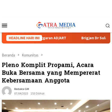
Loncat
ke
konten
Menu
Mobile
n Dugaan Pelanggaran AD/ART
HEADLINE HARI INI
Brigjen Dr Sulastiana, Wak
Beranda
Komunitas
Pleno Komplit Propami, Acara
Buka Bersama yang Mempererat
Kebersamaan Anggota
Redaksi GM
07/04/2023
253 Dilihat