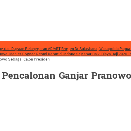
ung dan Dugaan Pelanggaran AD/ART
Brigjen Dr Sulastiana, Wakapolda Papua 
Move: Menier Cognac Resmi Debut di Indonesia
Kabar Baik! Biaya Haji 2026 
owo Sebagai Calon Presiden
encalonan Ganjar Pranowo 