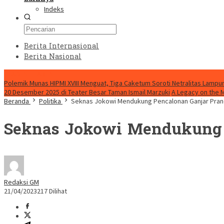
Indeks
Berita Internasional
Berita Nasional
HEADLINE HARI INI
Polemik Munas HIPMI XVIII Menguat, Tiga Caketum Soroti Netralitas Lamp
20 Desember 2025 di Teater Besar Taman Ismail Marzuki
A Legacy on the 
Beranda
Politika
Seknas Jokowi Mendukung Pencalonan Ganjar Pran
Seknas Jokowi Mendukung P
Redaksi GM
21/04/2023
217 Dilihat