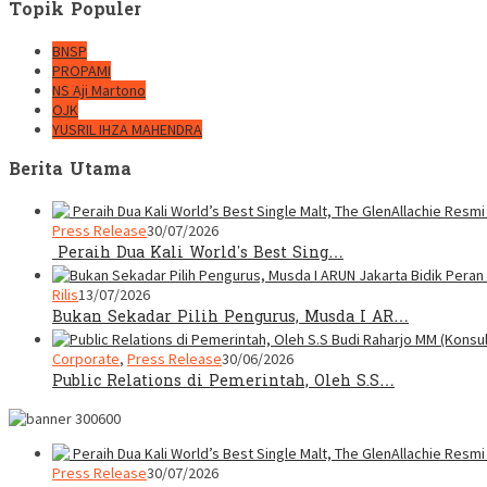
Topik Populer
BNSP
PROPAMI
NS Aji Martono
OJK
YUSRIL IHZA MAHENDRA
Berita Utama
Press Release
30/07/2026
Peraih Dua Kali World’s Best Sing…
Rilis
13/07/2026
Bukan Sekadar Pilih Pengurus, Musda I AR…
Corporate
,
Press Release
30/06/2026
Public Relations di Pemerintah, Oleh S.S…
Press Release
30/07/2026