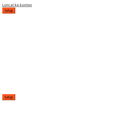
Loncat ke konten
tutup
tutup