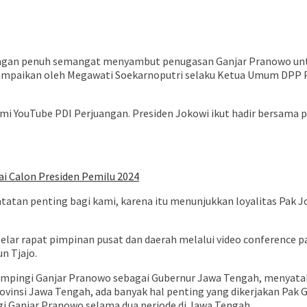
 dengan penuh semangat menyambut penugasan Ganjar Pranowo un
ampaikan oleh Megawati Soekarnoputri selaku Ketua Umum DPP PD
smi YouTube PDI Perjuangan. Presiden Jokowi ikut hadir bersama p
i Calon Presiden Pemilu 2024
atatan penting bagi kami, karena itu menunjukkan loyalitas Pak 
ar rapat pimpinan pusat dan daerah melalui video conference p
n Tjajo.
ampingi Ganjar Pranowo sebagai Gubernur Jawa Tengah, menyata
si Jawa Tengah, ada banyak hal penting yang dikerjakan Pak Gan
 Ganjar Pranowo selama dua periode di Jawa Tengah.