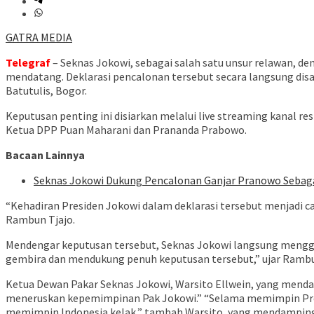
GATRA MEDIA
Telegraf
– Seknas Jokowi, sebagai salah satu unsur relawan,
mendatang. Deklarasi pencalonan tersebut secara langsung dis
Batutulis, Bogor.
Keputusan penting ini disiarkan melalui live streaming kanal re
Ketua DPP Puan Maharani dan Prananda Prabowo.
Bacaan Lainnya
Seknas Jokowi Dukung Pencalonan Ganjar Pranowo Sebaga
“Kehadiran Presiden Jokowi dalam deklarasi tersebut menjadi c
Rambun Tjajo.
Mendengar keputusan tersebut, Seknas Jokowi langsung menggel
gembira dan mendukung penuh keputusan tersebut,” ujar Rambu
Ketua Dewan Pakar Seknas Jokowi, Warsito Ellwein, yang mend
meneruskan kepemimpinan Pak Jokowi.” “Selama memimpin Provin
memimpin Indonesia kelak,” tambah Warsito, yang mendampingi