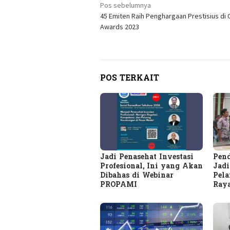
Navigasi
Pos sebelumnya
45 Emiten Raih Penghargaan Prestisius di
pos
Awards 2023
POS TERKAIT
Jadi Penasehat Investasi
Pend
Profesional, Ini yang Akan
Jad
Dibahas di Webinar
Pel
PROPAMI
Ray