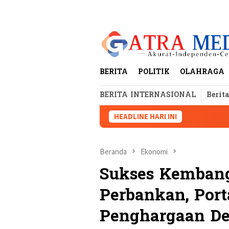
Loncat
tutup
ke
konten
BERITA
POLITIK
OLAHRAGA
BERITA INTERNASIONAL
Berit
HEADLINE HARI INI
Pole
Beranda
Ekonomi
Sukses Kembang
Perbankan, Port
Penghargaan De