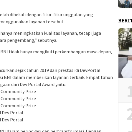
telah dibekali dengan fitur-fitur unggulan yang
BERI
nggunakan layanan tersebut.
k hanya meningkatkan kualitas layanan, tetapi juga
para pengembang,” sebutnya.
l BNI tidak hanya mengikuti perkembangan masa depan,
ncurkan sejak tahun 2019 dan prestasi di DevPortal
nsi BNI dalam memberikan layanan terbaik. Empat tahun
gaan dari Dev Portal Award yaitu:
l Community Prize
l Community Prize
l Community Prize
d Dev Portal
d Dev Portal
 BNI dalam berinovasi dan bertransformasi. Dengan