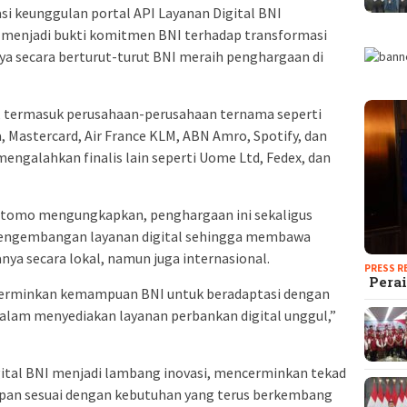
i keunggulan portal API Layanan Digital BNI
dan menjadi bukti komitmen BNI terhadap transformasi
nya secara berturut-turut BNI meraih penghargaan di
a, termasuk perusahaan-perusahaan ternama seperti
a, Mastercard, Air France KLM, ABN Amro, Spotify, dan
 mengalahkan finalis lain seperti Uome Ltd, Fedex, dan
artomo mengungkapkan, penghargaan ini sekaligus
pengembangan layanan digital sehingga membawa
nya secara lokal, namun juga internasional.
PRESS R
Perai
cerminkan kemampuan BNI untuk beradaptasi dengan
 dalam menyediakan layanan perbankan digital unggul,”
gital BNI menjadi lambang inovasi, mencerminkan tekad
epan sesuai dengan kebutuhan yang terus berkembang