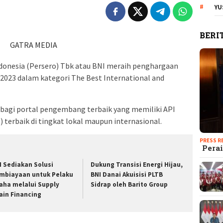
YU
BERI
GATRA MEDIA
donesia (Persero) Tbk atau BNI meraih penghargaan
 2023 dalam kategori The Best International and
bagi portal pengembang terbaik yang memiliki API
 terbaik di tingkat lokal maupun internasional.
PRESS R
Perai
I Sediakan Solusi
Dukung Transisi Energi Hijau,
mbiayaan untuk Pelaku
BNI Danai Akuisisi PLTB
aha melalui Supply
Sidrap oleh Barito Group
ain Financing