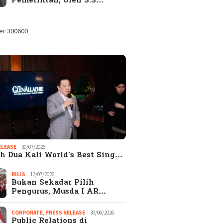
Pemerintah, Oleh S.S…
ELEASE
30/07/2026
h Dua Kali World’s Best Sing…
RILIS
13/07/2026
Bukan Sekadar Pilih
Pengurus, Musda I AR…
CORPORATE
,
PRESS RELEASE
30/06/2026
Public Relations di