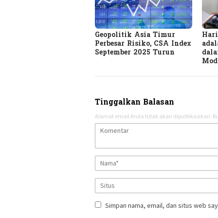
Geopolitik Asia Timur
Har
Perbesar Risiko, CSA Index
adal
September 2025 Turun
dala
Mod
Tinggalkan Balasan
Alamat email Anda tidak akan dipublikasikan.
Ru
Simpan nama, email, dan situs web say