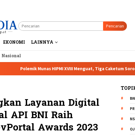
Pencarian
EKONOMI
LAINNYA
a Nasional
mik Munas HIPMI XVIII Menguat, Tiga Caketum Soroti Netralitas
TOPI
BN
kan Layanan Digital
PR
al API BNI Raih
NS
vPortal Awards 2023
OJ