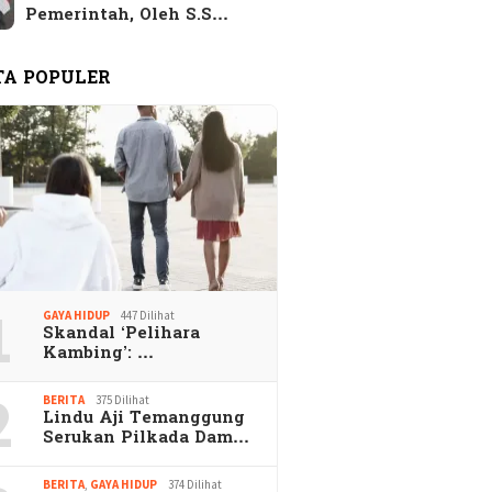
Pemerintah, Oleh S.S…
TA POPULER
1
GAYA HIDUP
447 Dilihat
Skandal ‘Pelihara
Kambing’: …
2
BERITA
375 Dilihat
Lindu Aji Temanggung
Serukan Pilkada Dam…
BERITA
,
GAYA HIDUP
374 Dilihat