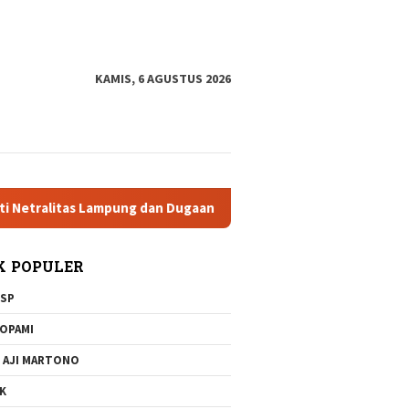
tutup
KAMIS, 6 AGUSTUS 2026
 Lampung dan Dugaan Pelanggaran AD/ART
Brigjen Dr Sula
K POPULER
SP
OPAMI
 AJI MARTONO
K