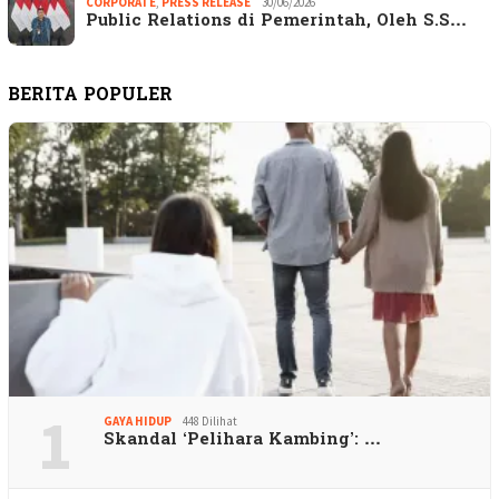
CORPORATE
,
PRESS RELEASE
30/06/2026
Public Relations di Pemerintah, Oleh S.S…
BERITA POPULER
1
GAYA HIDUP
448 Dilihat
Skandal ‘Pelihara Kambing’: …