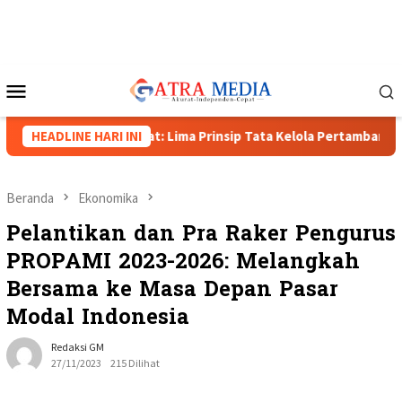
Loncat
ke
konten
Menu
Mobile
olda Papua Barat: Lima Prinsip Tata Kelola Pertambangan
HEADLINE HARI INI
Beranda
Ekonomika
Pelantikan dan Pra Raker Pengurus
PROPAMI 2023-2026: Melangkah
Bersama ke Masa Depan Pasar
Modal Indonesia
Redaksi GM
27/11/2023
215 Dilihat