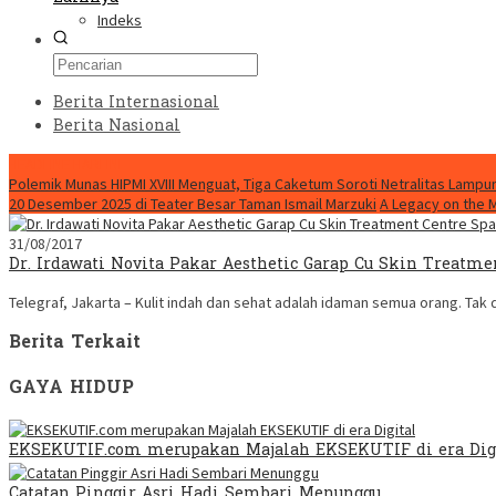
Indeks
Berita Internasional
Berita Nasional
HEADLINE HARI INI
Polemik Munas HIPMI XVIII Menguat, Tiga Caketum Soroti Netralitas Lamp
20 Desember 2025 di Teater Besar Taman Ismail Marzuki
A Legacy on the 
31/08/2017
Dr. Irdawati Novita Pakar Aesthetic Garap Cu Skin Treatme
Telegraf, Jakarta – Kulit indah dan sehat adalah idaman semua orang. Tak
Berita Terkait
GAYA HIDUP
EKSEKUTIF.com merupakan Majalah EKSEKUTIF di era Dig
Catatan Pinggir Asri Hadi Sembari Menunggu