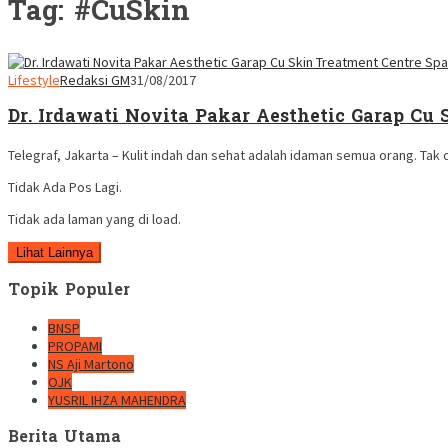
Tag:
#CuSkin
Lifestyle
Redaksi GM
31/08/2017
Dr. Irdawati Novita Pakar Aesthetic Garap Cu
Telegraf, Jakarta – Kulit indah dan sehat adalah idaman semua orang. Tak
Tidak Ada Pos Lagi.
Tidak ada laman yang di load.
Lihat Lainnya
Topik Populer
BNSP
PROPAMI
NS Aji Martono
OJK
YUSRIL IHZA MAHENDRA
Berita Utama