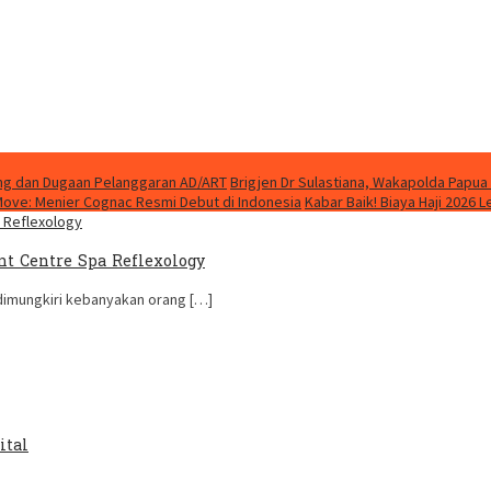
ung dan Dugaan Pelanggaran AD/ART
Brigjen Dr Sulastiana, Wakapolda Papua 
Move: Menier Cognac Resmi Debut di Indonesia
Kabar Baik! Biaya Haji 2026 
nt Centre Spa Reflexology
 dimungkiri kebanyakan orang […]
ital