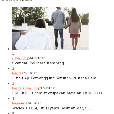
1
Gaya Hidup
447 Dilihat
Skandal ‘Pelihara Kambing’: …
2
Berita
375 Dilihat
Lindu Aji Temanggung Serukan Pilkada Dam…
3
Berita
,
Gaya Hidup
374 Dilihat
EKSEKUTIF.com merupakan Majalah EKSEKUTI…
4
Regional
374 Dilihat
Wadek I FEBI, Dr. Elyanti Rosmanidar, SE…
5