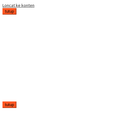
Loncat ke konten
tutup
tutup