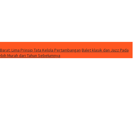
Barat: Lima Prinsip Tata Kelola Pertambangan
Balet klasik dan Jazz Pada
Lebih Murah dari Tahun Sebelumnya