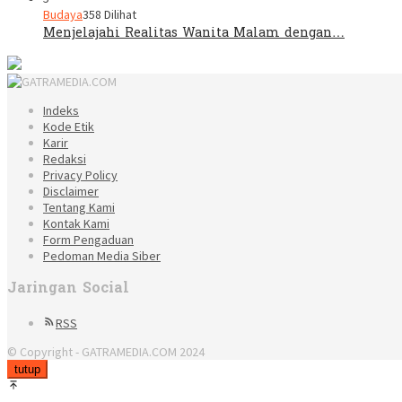
Budaya
358 Dilihat
Menjelajahi Realitas Wanita Malam dengan…
Indeks
Kode Etik
Karir
Redaksi
Privacy Policy
Disclaimer
Tentang Kami
Kontak Kami
Form Pengaduan
Pedoman Media Siber
Jaringan Social
RSS
© Copyright - GATRAMEDIA.COM 2024
tutup