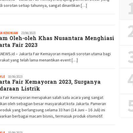
i sorotan setiap tahunnya, sangat dinantikan […]
N KEKINIAN
Redaksi
23/06/2023
am Oleh-oleh Khas Nusantara Menghiasi
GM
arta Fair 2023
NEWS.id – Jakarta Fair Kemayoran menjadi sorotan utama bagi
rakat yang telah lama menantikan event […]
YLE
Redaksi
18/06/2023
arta Fair Kemayoran 2023, Surganya
GM
daraan Listrik
a Fair Kemayoran merupakan salah satu acara yang sangat
ikan oleh sebagian besar masyarakat kota Jakarta. Pameran
produk yang berlangsung selama 33 hari (14 Juni – 16 Juli) ini
arkan berbagai macam bisnis, termasuk produk otomotif.
YLE
Redaksi
18/06/2023