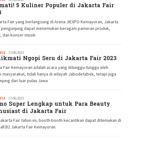
mati! 5 Kuliner Populer di Jakarta Fair
GM
3
arta Fair yang berlangsung di Arena JIEXPO Kemayoran, Jakarta
, pengunjung dapat menemukan beragam pameran produk,
r, dan konser musik
YLE
Redaksi
17/06/2023
ikmati Ngopi Seru di Jakarta Fair 2023
GM
a Fair Kemayoran adalah acara yang ditunggu-tunggu oleh
 masyarakat, tidak hanya di wilayah Jabodetabek, tetapi juga
jung dari luar pulau Jawa
YLE
Redaksi
17/06/2023
mo Super Lengkap untuk Para Beauty
GM
husiast di Jakarta Fair
akarta Fair tahun ini, booth-booth kecantikan dapat ditemukan di
all B2 Jakarta Fair Kemayoran.