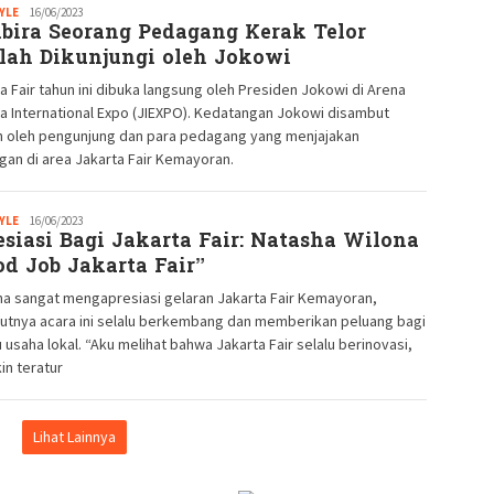
YLE
Redaksi
16/06/2023
bira Seorang Pedagang Kerak Telor
GM
elah Dikunjungi oleh Jokowi
a Fair tahun ini dibuka langsung oleh Presiden Jokowi di Arena
a International Expo (JIEXPO). Kedatangan Jokowi disambut
h oleh pengunjung dan para pedagang yang menjajakan
an di area Jakarta Fair Kemayoran.
YLE
Redaksi
16/06/2023
esiasi Bagi Jakarta Fair: Natasha Wilona
GM
od Job Jakarta Fair”
a sangat mengapresiasi gelaran Jakarta Fair Kemayoran,
utnya acara ini selalu berkembang dan memberikan peluang bagi
 usaha lokal. “Aku melihat bahwa Jakarta Fair selalu berinovasi,
n teratur
Lihat Lainnya