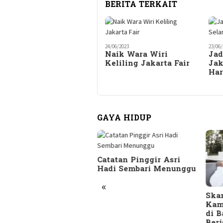
BERITA TERKAIT
24/06/2023
23/06/
Naik Wara Wiri
Jad
Keliling Jakarta Fair
Jak
Har
GAYA HIDUP
SEKUTIF.com
Catatan Pinggir Asri
rupakan Majalah
Hadi Sembari Menunggu
SEKUTIF di era
«
gital
Skan
Kam
di B
Beri