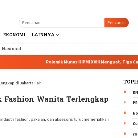
Pencarian
EKONOMI
LAINNYA
a Nasional
Polemik Munas HIPMI XVIII Menguat, Tiga Caketum So
TOPI
BN
 Fashion Wanita Terlengkap
PR
NS
industri fashion, pakaian, dan aksesoris turut memeriahkan
OJ
YU