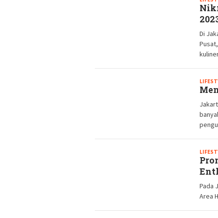
Nik
202
Di Jak
Pusat
kuline
LIFEST
Men
Jakart
banyak
pengun
LIFEST
Pro
Ent
Pada J
Area H