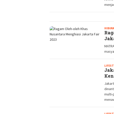
menjad
HIBURA
Rag
Jak
MATRA
masya
LIFEST
Jak
Ken
Jakart
dinant
multi-
menaw
LIFEST