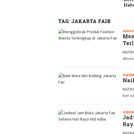
Heb
TAG:
JAKARTA FAIR
GAYA H
Men
Ter
MATRAN
akseso
HIBURA
Nai
MATRA
hari s
HIBURA
Jad
Ray
MATRA