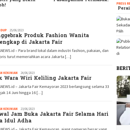
PRESS R
oh!
Seriu
Perai
IDUP
Redaksi
25/06/2023
ggebrak Produk Fashion Wanita
GM
lengkap di Jakarta Fair
EWS.id – Para brand lokal dalam industri fashion, pakaian, dan
ris turut memeriahkan acara Jakarta […]
BERI
N KEKINIAN
Redaksi
24/06/2023
k Wara Wiri Keliling Jakarta Fair
GM
NEWS.id – Jakarta Fair Kemayoran 2023 berlangsung selama 33
ejak 14 Juni hingga 16 […]
N KEKINIAN
Redaksi
23/06/2023
wal Jam Buka Jakarta Fair Selama Hari
GM
a Idul Adha
NEWS.id – Jakarta Fair Kemayoran, ajang pameran besar yang