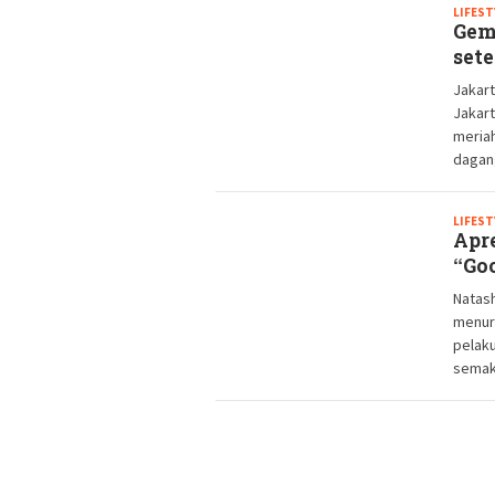
LIFEST
Gem
set
Jakart
Jakart
meria
dagang
LIFEST
Apr
“Go
Natash
menur
pelaku
semaki