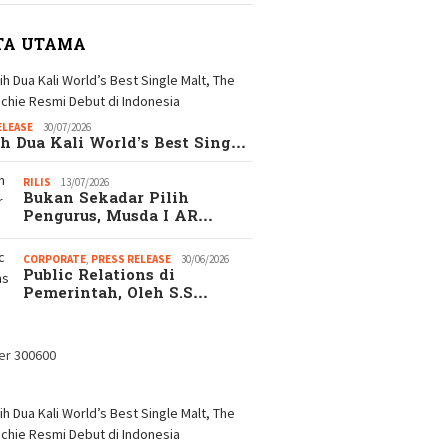
TA UTAMA
ELEASE
30/07/2026
h Dua Kali World’s Best Sing…
RILIS
13/07/2026
Bukan Sekadar Pilih
Pengurus, Musda I AR…
CORPORATE
,
PRESS RELEASE
30/06/2026
Public Relations di
Pemerintah, Oleh S.S…
EKSEKUTIF.com
Catata
merupakan Majalah
Hadi S
EKSEKUTIF di era
Digital
gkap! Alasan
ejutkan Kenapa
ak Wanita Memilih
aripada Pacaran