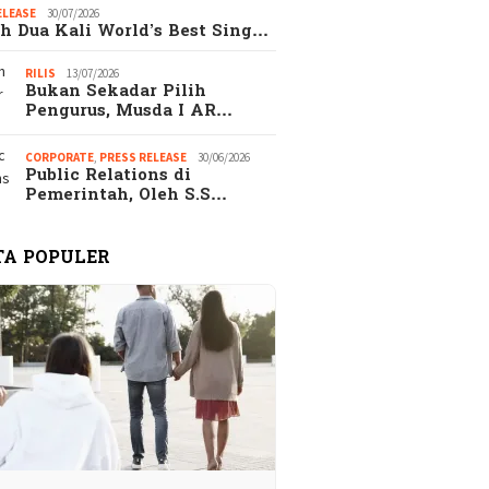
ELEASE
30/07/2026
s
h Dua Kali World’s Best Sing…
RILIS
13/07/2026
Bukan Sekadar Pilih
Pengurus, Musda I AR…
CORPORATE
,
PRESS RELEASE
30/06/2026
Public Relations di
Pemerintah, Oleh S.S…
TA POPULER