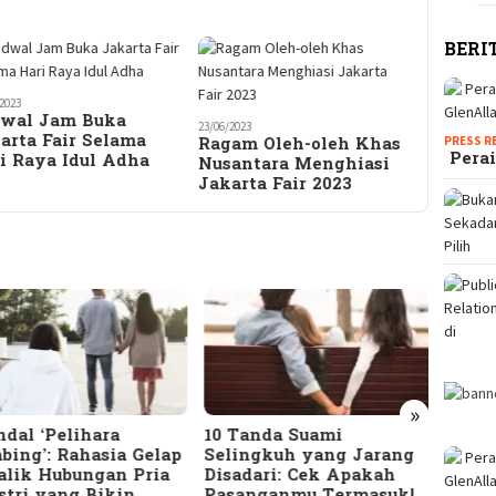
BERI
2023
wal Jam Buka
23/06/2023
arta Fair Selama
Ragam Oleh-oleh Khas
PRESS R
Perai
i Raya Idul Adha
Nusantara Menghiasi
Jakarta Fair 2023
»
dal ‘Pelihara
10 Tanda Suami
Terun
bing’: Rahasia Gelap
Selingkuh yang Jarang
Meng
alik Hubungan Pria
Disadari: Cek Apakah
Bany
stri yang Bikin
Pasanganmu Termasuk!
HTS d