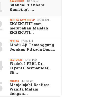
1
GAYA HIDUP
448 Dilihat
Skandal ‘Pelihara
Kambing’: …
2
BERITA
,
GAYA HIDUP
375 Dilihat
EKSEKUTIF.com
merupakan Majalah
EKSEKUTI…
3
BERITA
375 Dilihat
Lindu Aji Temanggung
Serukan Pilkada Dam…
4
REGIONAL
374 Dilihat
Wadek I FEBI, Dr.
Elyanti Rosmanidar,
SE…
5
BUDAYA
359 Dilihat
Menjelajahi Realitas
Wanita Malam
dengan…