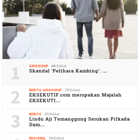
1
GAYA HIDUP
448 Dilihat
Skandal ‘Pelihara Kambing’: …
2
BERITA
,
GAYA HIDUP
375 Dilihat
EKSEKUTIF.com merupakan Majalah
EKSEKUTI…
3
BERITA
375 Dilihat
Lindu Aji Temanggung Serukan Pilkada
Dam…
REGIONAL
374 Dilihat