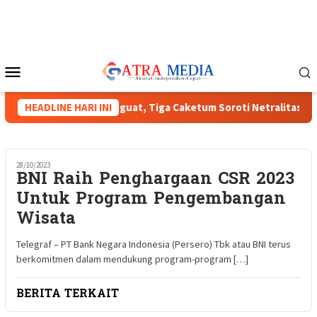
Loncat
ke
konten
Menu
Mobile
nas HIPMI XVIII Menguat, Tiga Caketum Soroti Netralitas Lampu
HEADLINE HARI INI
28/10/2023
BNI Raih Penghargaan CSR 2023
Untuk Program Pengembangan
Wisata
Telegraf – PT Bank Negara Indonesia (Persero) Tbk atau BNI terus
berkomitmen dalam mendukung program-program […]
BERITA TERKAIT