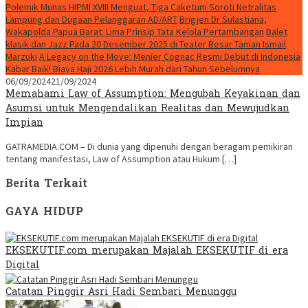
Polemik Munas HIPMI XVIII Menguat, Tiga Caketum Soroti Netralitas
Lampung dan Dugaan Pelanggaran AD/ART
Brigjen Dr Sulastiana,
Wakapolda Papua Barat: Lima Prinsip Tata Kelola Pertambangan
Balet
klasik dan Jazz Pada 20 Desember 2025 di Teater Besar Taman Ismail
Marzuki
A Legacy on the Move: Menier Cognac Resmi Debut di Indonesia
Kabar Baik! Biaya Haji 2026 Lebih Murah dari Tahun Sebelumnya
06/09/2024
21/09/2024
Memahami Law of Assumption: Mengubah Keyakinan dan
Asumsi untuk Mengendalikan Realitas dan Mewujudkan
Impian
GATRAMEDIA.COM – Di dunia yang dipenuhi dengan beragam pemikiran
tentang manifestasi, Law of Assumption atau Hukum […]
Berita Terkait
GAYA HIDUP
EKSEKUTIF.com merupakan Majalah EKSEKUTIF di era
Digital
Catatan Pinggir Asri Hadi Sembari Menunggu