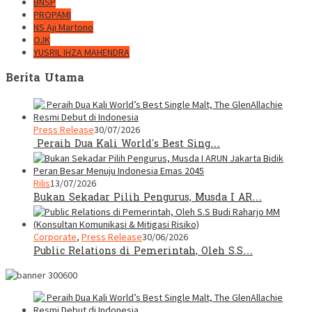
BNSP
PROPAMI
NS Aji Martono
OJK
YUSRIL IHZA MAHENDRA
Berita Utama
Press Release
30/07/2026
Peraih Dua Kali World’s Best Sing…
Rilis
13/07/2026
Bukan Sekadar Pilih Pengurus, Musda I AR…
Corporate
,
Press Release
30/06/2026
Public Relations di Pemerintah, Oleh S.S…