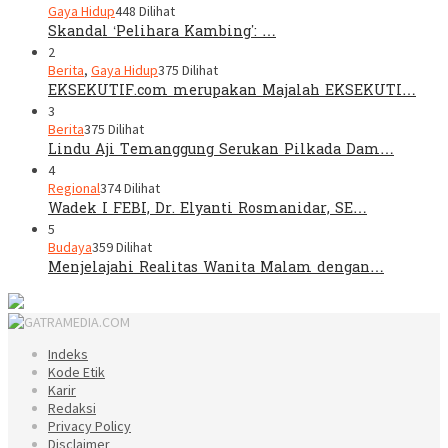
Gaya Hidup
448 Dilihat
Skandal ‘Pelihara Kambing’: …
2
Berita
,
Gaya Hidup
375 Dilihat
EKSEKUTIF.com merupakan Majalah EKSEKUTI…
3
Berita
375 Dilihat
Lindu Aji Temanggung Serukan Pilkada Dam…
4
Regional
374 Dilihat
Wadek I FEBI, Dr. Elyanti Rosmanidar, SE…
5
Budaya
359 Dilihat
Menjelajahi Realitas Wanita Malam dengan…
Indeks
Kode Etik
Karir
Redaksi
Privacy Policy
Disclaimer