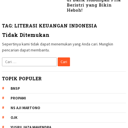
di Balik Hubungan Pria
Beristri yang Bikin
Heboh!
TAG:
LITERASI KEUANGAN INDONESIA
Tidak Ditemukan
Sepertinya kami tidak dapat menemukan yang Anda cari. Mungkin
pencarian dapat membantu.
Cari
untuk:
TOPIK POPULER
BNSP
PROPAMI
NS AJI MARTONO
OJK
YUSRIL IHZA MAHENDRA