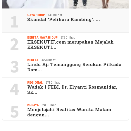
1
GAYA HIDUP
448 Dilihat
Skandal ‘Pelihara Kambing’: …
2
BERITA
,
GAYA HIDUP
375 Dilihat
EKSEKUTIF.com merupakan Majalah
EKSEKUTI…
3
BERITA
375 Dilihat
Lindu Aji Temanggung Serukan Pilkada
Dam…
4
REGIONAL
374 Dilihat
Wadek I FEBI, Dr. Elyanti Rosmanidar,
SE…
5
BUDAYA
358 Dilihat
Menjelajahi Realitas Wanita Malam
dengan…