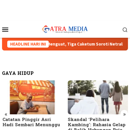
Loncat
ke
konten
Menu
Mobile
 Munas HIPMI XVIII Menguat, Tiga Caketum Soroti Netralitas La
HEADLINE HARI INI
GAYA HIDUP
«
»
Catatan Pinggir Asri
Skandal ‘Pelihara
Hadi Sembari Menunggu
Kambing’: Rahasia Gelap